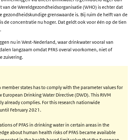
 van de Wereldgezondheidsorganisatie (WHO) is echter dat
 gezondheidskundige grenswaarde is. Bij ruim de helft van de
is de concentratie nu hoger. Dat geldt ook voor één op de tien
.
iggen nu in West-Nederland, waar drinkwater vooral van
u dalen langzaam omdat PFAS overal voorkomen, niet of
e zuivering.
n member states has to comply with the parameter values for
ew European Drinking Water Directive (DWD). This RIVM
ly already complies. For this research nationwide
until February 2021.
ions of PFAS in drinking water in certain areas in the
ledge about human health risks of PFAS became available
rporated in the health based limit value that the European