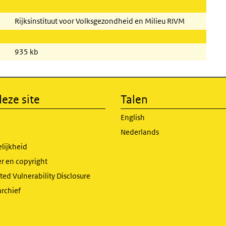
Rijksinstituut voor Volksgezondheid en Milieu RIVM
935 kb
eze site
Talen
English
Nederlands
lijkheid
r en copyright
ed Vulnerability Disclosure
archief