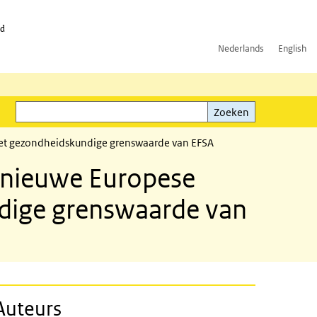
id
Nederlands
English
Zoeken
ink)
Zoeken
 met gezondheidskundige grenswaarde van EFSA
e nieuwe Europese
ndige grenswaarde van
Auteurs