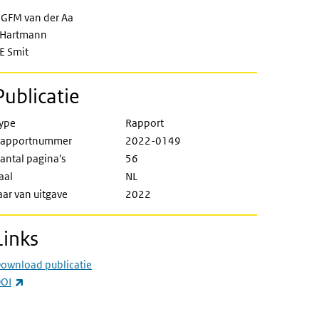
ng water Directive and relation with
GFM van der Aa
 Hartmann
E Smit
Publicatie
ype
Rapport
apportnummer
2022-0149
antal pagina's
56
aal
NL
aar van uitgave
2022
Links
ownload publicatie
(externe link)
OI