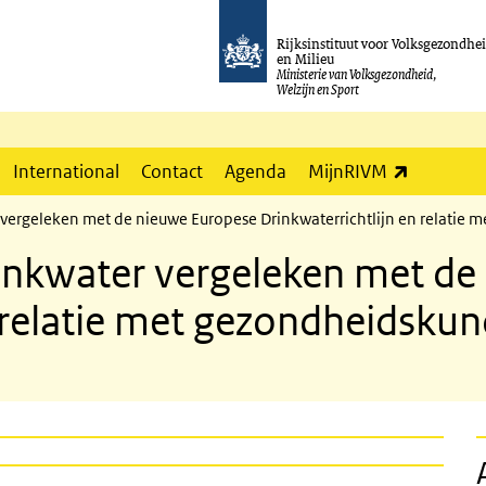
Rijksinstituut voor Volksgezondhe
en Milieu
Ministerie van Volksgezondheid,
Welzijn en Sport
(externe l
International
Contact
Agenda
MijnRIVM
 vergeleken met de nieuwe Europese Drinkwaterrichtlijn en relatie
rinkwater vergeleken met d
n relatie met gezondheidsku