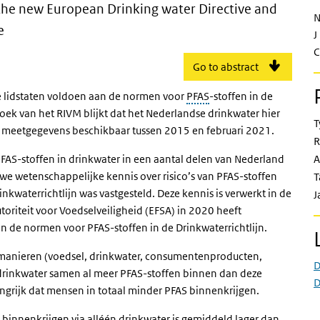
 compared to the new European Drinki
the new European Drinking water Directive and
N
e
J
C
Go to abstract
lle lidstaten voldoen aan de normen voor
PFAS
-stoffen in de
oek van het RIVM blijkt dat het Nederlandse drinkwater hier
T
en meetgegevens beschikbaar tussen 2015 en februari 2021.
R
PFAS-stoffen in drinkwater in een aantal delen van Nederland
A
e wetenschappelijke kennis over risico’s van PFAS-stoffen
T
waterrichtlijn was vastgesteld. Deze kennis is verwerkt in de
J
riteit voor Voedselveiligheid (EFSA) in 2020 heeft
an de normen voor PFAS-stoffen in de Drinkwaterrichtlijn.
 manieren (voedsel, drinkwater, consumentenproducten,
D
 drinkwater samen al meer PFAS-stoffen binnen dan deze
D
grijk dat mensen in totaal minder PFAS binnenkrijgen.
binnenkrijgen via alléén drinkwater is gemiddeld lager dan