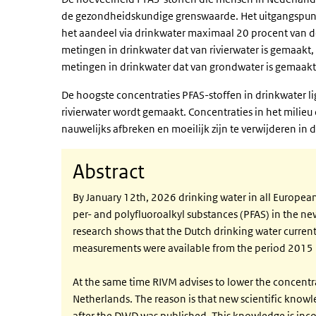
de gezondheidskundige grenswaarde. Het uitgangspunt
het aandeel via drinkwater maximaal 20 procent van de
metingen in drinkwater dat van rivierwater is gemaakt, 
metingen in drinkwater dat van grondwater is gemaakt
De hoogste concentraties PFAS-stoffen in drinkwater l
rivierwater wordt gemaakt. Concentraties in het milie
nauwelijks afbreken en moeilijk zijn te verwijderen in d
Abstract
By January 12th, 2026 drinking water in all Europea
per- and polyfluoroalkyl substances (PFAS) in the n
research shows that the Dutch drinking water current
measurements were available from the period 2015 
At the same time RIVM advises to lower the concentrat
Netherlands. The reason is that new scientific know
after the DWD was published. This knowledge is inco