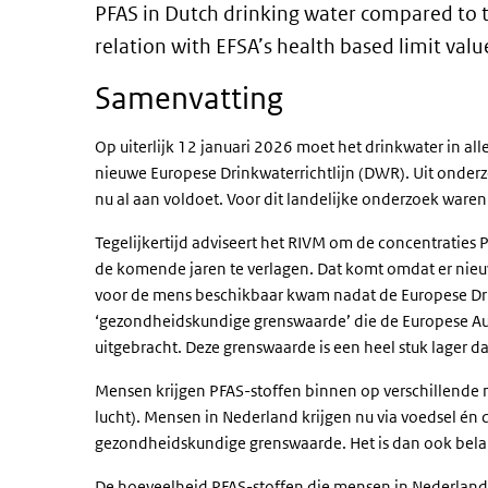
PFAS in Dutch drinking water
PFAS in Dutch drinking water compared to 
relation with EFSA’s health based limit valu
Samenvatting
Op uiterlijk 12 januari 2026 moet het drinkwater in a
nieuwe Europese Drinkwaterrichtlijn (DWR). Uit onderz
nu al aan voldoet. Voor dit landelijke onderzoek war
Tegelijkertijd adviseert het RIVM om de concentraties 
de komende jaren te verlagen. Dat komt omdat er nieuw
voor de mens beschikbaar kwam nadat de Europese Drink
‘gezondheidskundige grenswaarde’ die de Europese Auto
uitgebracht. Deze grenswaarde is een heel stuk lager d
Mensen krijgen PFAS-stoffen binnen op verschillende
lucht). Mensen in Nederland krijgen nu via voedsel én
gezondheidskundige grenswaarde. Het is dan ook belan
De hoeveelheid PFAS-stoffen die mensen in Nederland 