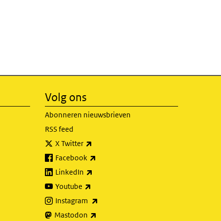
Volg ons
Abonneren nieuwsbrieven
RSS feed
(externe link)
X Twitter
(externe link)
Facebook
(externe link)
LinkedIn
(externe link)
Youtube
(externe link)
Instagram
(externe link)
Mastodon