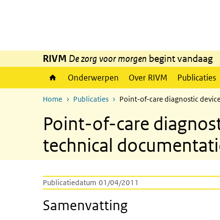
Overslaan en naar de inhoud gaan
Direct naar de hoofdnavigatie
RIVM
De zorg voor morgen
begint vandaag
Onderwerpen
Over RIVM
Publicaties
Home
Publicaties
Point-of-care diagnostic devic
Point-of-care diagnost
technical documentat
Publicatiedatum
01/04/2011
Samenvatting