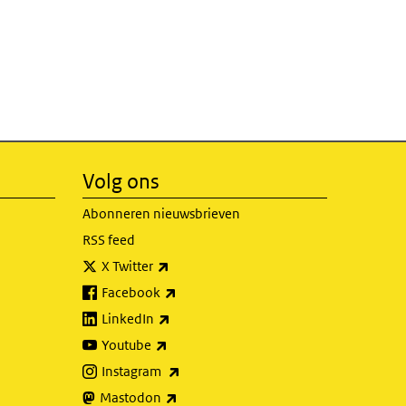
Volg ons
Abonneren nieuwsbrieven
RSS feed
(externe link)
X Twitter
(externe link)
Facebook
(externe link)
LinkedIn
(externe link)
Youtube
(externe link)
Instagram
(externe link)
Mastodon