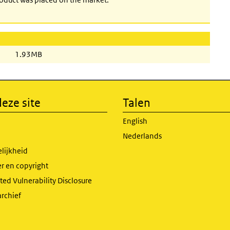
1.93MB
eze site
Talen
English
Nederlands
lijkheid
r en copyright
ed Vulnerability Disclosure
archief