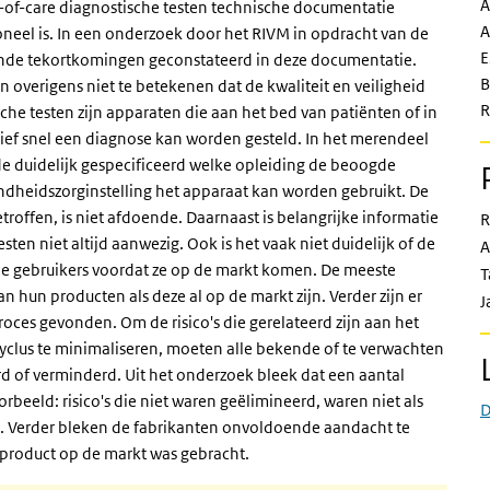
A
t-of-care diagnostische testen technische documentatie
A
tioneel is. In een onderzoek door het RIVM in opdracht van de
E
lende tekortkomingen geconstateerd in deze documentatie.
B
overigens niet te betekenen dat de kwaliteit en veiligheid
R
che testen zijn apparaten die aan het bed van patiënten of in
tief snel een diagnose kan worden gesteld. In het merendeel
e duidelijk gespecificeerd welke opleiding de beoogde
ndheidszorginstelling het apparaat kan worden gebruikt. De
troffen, is niet afdoende. Daarnaast is belangrijke informatie
R
sten niet altijd aanwezig. Ook is het vaak niet duidelijk of de
A
de gebruikers voordat ze op de markt komen. De meeste
T
n hun producten als deze al op de markt zijn. Verder zijn er
J
ces gevonden. Om de risico's die gerelateerd zijn aan het
yclus te minimaliseren, moeten alle bekende of te verwachten
rd of verminderd. Uit het onderzoek bleek dat een aantal
beeld: risico's die niet waren geëlimineerd, waren niet als
D
 Verder bleken de fabrikanten onvoldoende aandacht te
product op de markt was gebracht.