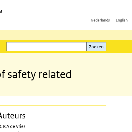
id
Nederlands
English
Zoeken
ink)
Zoeken
f safety related
Auteurs
GJCA de Vries