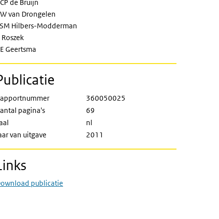
CP de Bruijn
W van Drongelen
SM Hilbers-Modderman
 Roszek
E Geertsma
Publicatie
apportnummer
360050025
antal pagina's
69
aal
nl
aar van uitgave
2011
Links
ownload publicatie