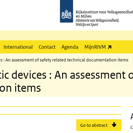
Rijksinstituut voor Volksgezondhe
en Milieu
Ministerie van Volksgezondheid,
Welzijn en Sport
(externe l
International
Contact
Agenda
MijnRIVM
es : An assessment of safety related technical documentation items
ic devices : An assessment o
ion items
Go to abstract
C