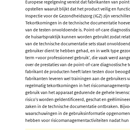
Europese regelgeving vereist dat fabrikanten van poin
opstellen waaruit blijkt dat het product veilig en func
Inspectie voor de Gezondheidszorg (IGZ) zijn verschil
Tekortkomingen in de technische documentatie hoeven 
van de testen onvoldoende is. Point-of-care diagnostis
de huisartspraktijk kunnen worden gebruikt zodat rela
van de technische documentatie sets staat onvoldoend
gebruiker dient te hebben gehad, en in welk type gezo
term =voor professioneel gebruik', die vaak werd aange
over de prestaties van de point-of-care diagnostische te
fabrikant de producten heeft laten testen door beoog
fabrikanten leveren wel trainingen aan de gebruikers va
regelmatig tekortkomingen in het risicomanagementpro
gebruik van het apparaat gedurende de gehele levensc
risico's worden geïdentificeerd, geschat en geëliminee
zaken in de technische documentatie ontbraken. Bijvoor
waarschuwingen in de gebruiksinformatie opgenomen.
hebben voor risicomanagementactiviteiten nadat hun 