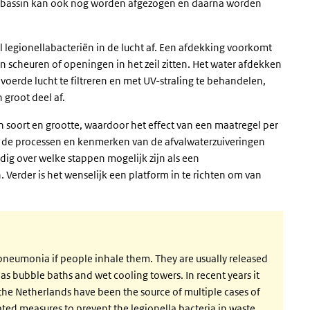
ingsbassin kan ook nog worden afgezogen en daarna worden
legionellabacteriën in de lucht af. Een afdekking voorkomt
een scheuren of openingen in het zeil zitten. Het water afdekken
voerde lucht te filtreren en met UV-straling te behandelen,
 groot deel af.
in soort en grootte, waardoor het effect van een maatregel per
 om de processen en kenmerken van de afvalwaterzuiveringen
dig over welke stappen mogelijk zijn als een
n. Verder is het wenselijk een platform in te richten om van
 pneumonia if people inhale them. They are usually released
h as bubble baths and wet cooling towers. In recent years it
 the Netherlands have been the source of multiple cases of
ted measures to prevent the legionella bacteria in waste