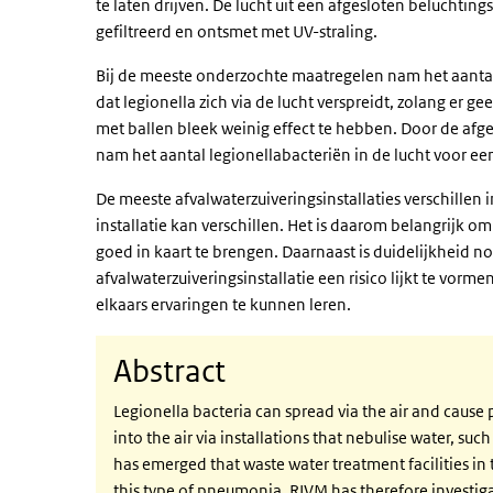
te laten drijven. De lucht uit een afgesloten belucht
gefiltreerd en ontsmet met UV-straling.
Bij de meeste onderzochte maatregelen nam het aantal 
dat legionella zich via de lucht verspreidt, zolang er g
met ballen bleek weinig effect te hebben. Door de afge
nam het aantal legionellabacteriën in de lucht voor een
De meeste afvalwaterzuiveringsinstallaties verschillen 
installatie kan verschillen. Het is daarom belangrijk
goed in kaart te brengen. Daarnaast is duidelijkheid no
afvalwaterzuiveringsinstallatie een risico lijkt te vorme
elkaars ervaringen te kunnen leren.
Abstract
Legionella bacteria can spread via the air and cause
into the air via installations that nebulise water, suc
has emerged that waste water treatment facilities in
this type of pneumonia. RIVM has therefore investiga