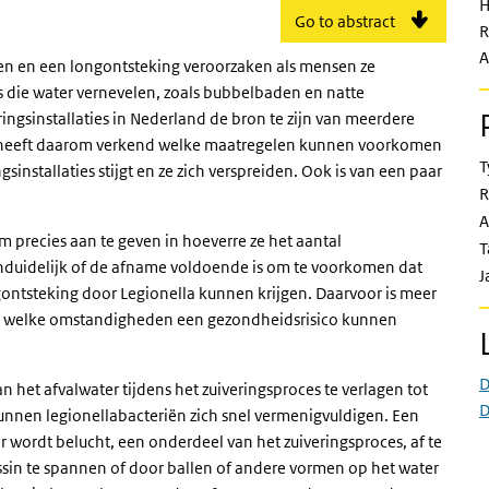
H
Go to abstract
R
A
den en een longontsteking veroorzaken als mensen ze
s die water vernevelen, zoals bubbelbaden en natte
ingsinstallaties in Nederland de bron te zijn van meerdere
M heeft daarom verkend welke maatregelen kunnen voorkomen
T
sinstallaties stijgt en ze zich verspreiden. Ook is van een paar
R
A
m precies aan te geven in hoeverre ze het aantal
T
onduidelijk of de afname voldoende is om te voorkomen dat
J
ntsteking door Legionella kunnen krijgen. Daarvoor is meer
er welke omstandigheden een gezondheidsrisico kunnen
D
 het afvalwater tijdens het zuiveringsproces te verlagen tot
D
unnen legionellabacteriën zich snel vermenigvuldigen. Een
r wordt belucht, een onderdeel van het zuiveringsproces, af te
assin te spannen of door ballen of andere vormen op het water