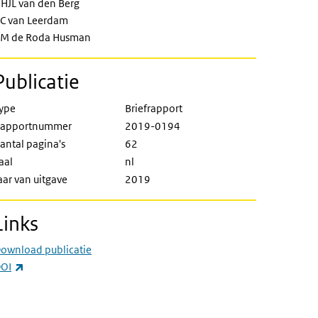
HJL van den Berg
C van Leerdam
M de Roda Husman
Publicatie
ype
Briefrapport
apportnummer
2019-0194
antal pagina's
62
aal
nl
aar van uitgave
2019
Links
ownload publicatie
(externe link)
OI