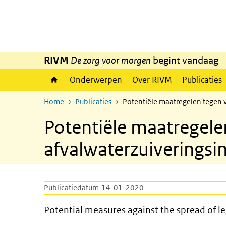
Overslaan en naar de inhoud gaan
Direct naar de hoofdnavigatie
RIVM
De zorg voor morgen
begint vandaag
Onderwerpen
Over RIVM
Publicaties
Home
Publicaties
Potentiële maatregelen tegen ve
Potentiële maatregelen
afvalwaterzuiveringsin
Publicatiedatum
14-01-2020
Potential measures against th
Potential measures against the spread of le