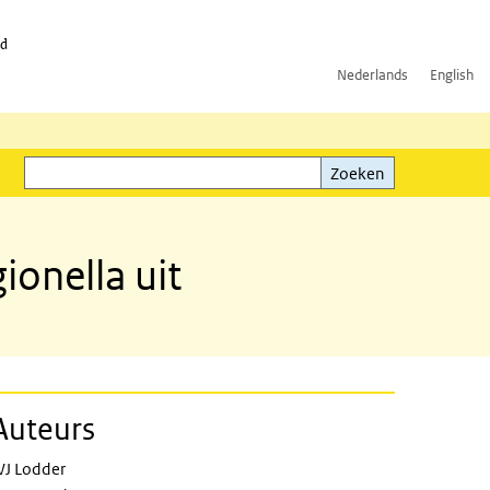
id
Nederlands
English
Zoeken
ink)
Zoeken
ionella uit
Auteurs
er treatment facilities
J Lodder