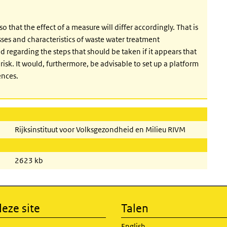
so that the effect of a measure will differ accordingly. That is
sses and characteristics of waste water treatment
red regarding the steps that should be taken if it appears that
risk. It would, furthermore, be advisable to set up a platform
ences.
Rijksinstituut voor Volksgezondheid en Milieu RIVM
2623 kb
eze site
Talen
English