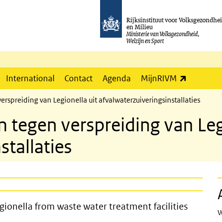
Rijksinstituut voor Volksgezondhe
en Milieu
Ministerie van Volksgezondheid,
Welzijn en Sport
(externe l
International
Contact
Agenda
MijnRIVM
rspreiding van Legionella uit afvalwaterzuiveringsinstallaties
 tegen verspreiding van Leg
stallaties
e spread of legionella from waste wat
gionella from waste water treatment facilities
W