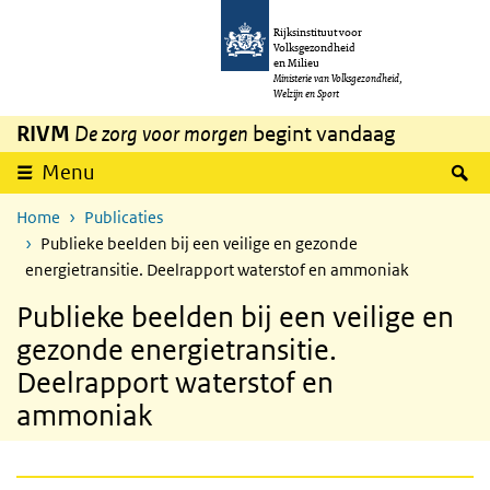
Overslaan en naar de inhoud gaan
Direct naar de hoofdnavigatie
Rijksinstituut voor
Volksgezondheid
en Milieu
Ministerie van Volksgezondheid,
Welzijn en Sport
RIVM
De zorg voor morgen
begint vandaag
Z
Menu
Home
Publicaties
Publieke beelden bij een veilige en gezonde
energietransitie. Deelrapport waterstof en ammoniak
Publieke beelden bij een veilige en
gezonde energietransitie.
Deelrapport waterstof en
ammoniak