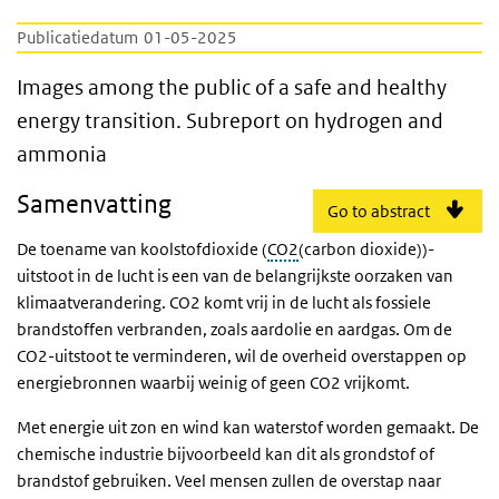
Publicatiedatum
01-05-2025
Images among the public of a safe and hea
Images among the public of a safe and healthy
energy transition. Subreport on hydrogen and
ammonia
Samenvatting
Go to abstract
De toename van koolstofdioxide (
CO2
(carbon dioxide)
)-
uitstoot in de lucht is een van de belangrijkste oorzaken van
klimaatverandering. CO2 komt vrij in de lucht als fossiele
brandstoffen verbranden, zoals aardolie en aardgas. Om de
CO2-uitstoot te verminderen, wil de overheid overstappen op
energiebronnen waarbij weinig of geen CO2 vrijkomt.
Met energie uit zon en wind kan waterstof worden gemaakt. De
chemische industrie bijvoorbeeld kan dit als grondstof of
brandstof gebruiken. Veel mensen zullen de overstap naar