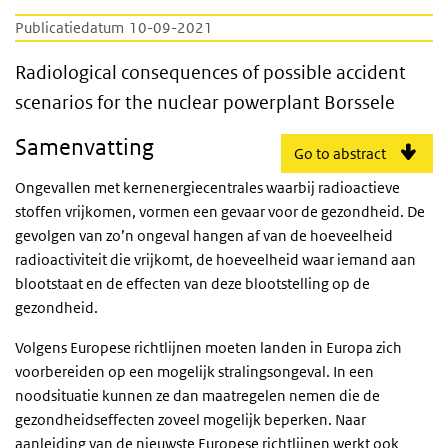
Publicatiedatum
10-09-2021
Radiological consequences of possible acci
Radiological consequences of possible accident
scenarios for the nuclear powerplant Borssele
Samenvatting
Go to abstract
Ongevallen met kernenergiecentrales waarbij radioactieve
stoffen vrijkomen, vormen een gevaar voor de gezondheid. De
gevolgen van zo’n ongeval hangen af van de hoeveelheid
radioactiviteit die vrijkomt, de hoeveelheid waar iemand aan
blootstaat en de effecten van deze blootstelling op de
gezondheid.
Volgens Europese richtlijnen moeten landen in Europa zich
voorbereiden op een mogelijk stralingsongeval. In een
noodsituatie kunnen ze dan maatregelen nemen die de
gezondheidseffecten zoveel mogelijk beperken. Naar
aanleiding van de nieuwste Europese richtlijnen werkt ook