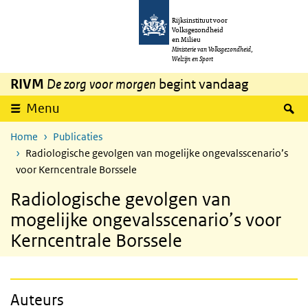
Overslaan en naar de inhoud gaan
Direct naar de hoofdnavigatie
Rijksinstituut voor
Volksgezondheid
en Milieu
Ministerie van Volksgezondheid,
Welzijn en Sport
RIVM
De zorg voor morgen
begint vandaag
Z
Menu
Home
Publicaties
Radiologische gevolgen van mogelijke ongevalsscenario’s
voor Kerncentrale Borssele
Radiologische gevolgen van
mogelijke ongevalsscenario’s voor
Kerncentrale Borssele
Auteurs