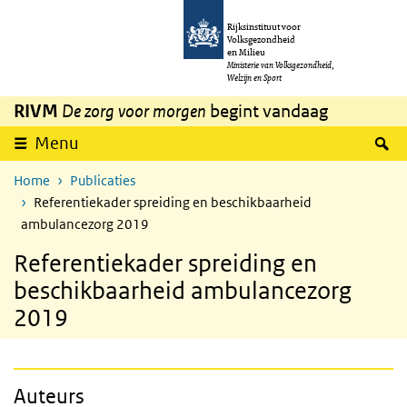
Overslaan en naar de inhoud gaan
Direct naar de hoofdnavigatie
Rijksinstituut voor
Volksgezondheid
en Milieu
Ministerie van Volksgezondheid,
Welzijn en Sport
RIVM
De zorg voor morgen
begint vandaag
Z
Menu
Home
Publicaties
Referentiekader spreiding en beschikbaarheid
ambulancezorg 2019
Referentiekader spreiding en
beschikbaarheid ambulancezorg
2019
Auteurs