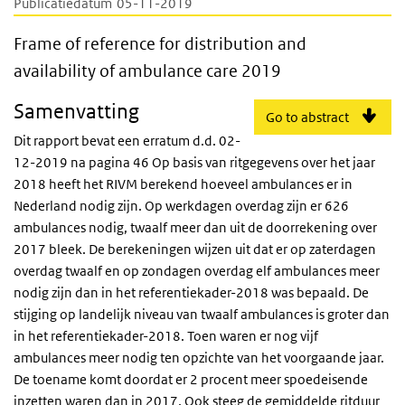
Publicatiedatum
05-11-2019
Frame of reference for distribution and ava
Frame of reference for distribution and
availability of ambulance care 2019
Samenvatting
Go to abstract
Dit rapport bevat een erratum d.d. 02-
12-2019 na pagina 46 Op basis van ritgegevens over het jaar
2018 heeft het RIVM berekend hoeveel ambulances er in
Nederland nodig zijn. Op werkdagen overdag zijn er 626
ambulances nodig, twaalf meer dan uit de doorrekening over
2017 bleek. De berekeningen wijzen uit dat er op zaterdagen
overdag twaalf en op zondagen overdag elf ambulances meer
nodig zijn dan in het referentiekader-2018 was bepaald. De
stijging op landelijk niveau van twaalf ambulances is groter dan
in het referentiekader-2018. Toen waren er nog vijf
ambulances meer nodig ten opzichte van het voorgaande jaar.
De toename komt doordat er 2 procent meer spoedeisende
inzetten waren dan in 2017. Ook steeg de gemiddelde ritduur