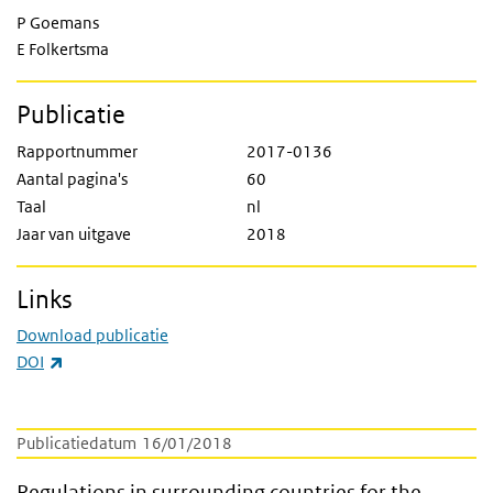
P Goemans
E Folkertsma
Publicatie
Rapportnummer
2017-0136
Aantal pagina's
60
Taal
nl
Jaar van uitgave
2018
Links
Download publicatie
(externe link)
DOI
Publicatiedatum
16/01/2018
Regulations in surrounding countries for t
Regulations in surrounding countries for the