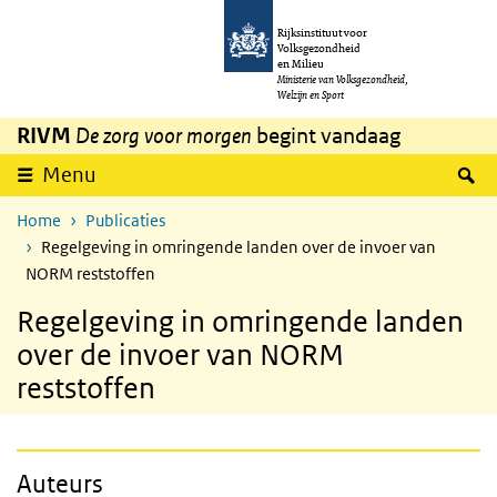
Overslaan en naar de inhoud gaan
Direct naar de hoofdnavigatie
Rijksinstituut voor
Volksgezondheid
en Milieu
Ministerie van Volksgezondheid,
Welzijn en Sport
RIVM
De zorg voor morgen
begint vandaag
Z
Menu
Home
Publicaties
Regelgeving in omringende landen over de invoer van
NORM reststoffen
Regelgeving in omringende landen
over de invoer van NORM
reststoffen
Auteurs