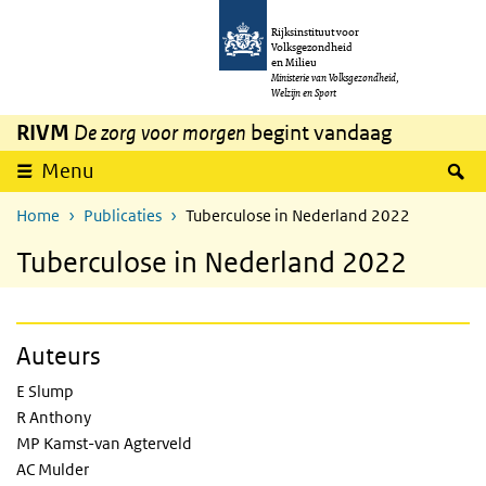
Overslaan en naar de inhoud gaan
Direct naar de hoofdnavigatie
Rijksinstituut voor
Volksgezondheid
en Milieu
Ministerie van Volksgezondheid,
Welzijn en Sport
RIVM
De zorg voor morgen
begint vandaag
Z
Menu
Home
Publicaties
Tuberculose in Nederland 2022
Tuberculose in Nederland 2022
Auteurs
E Slump
R Anthony
MP Kamst-van Agterveld
AC Mulder