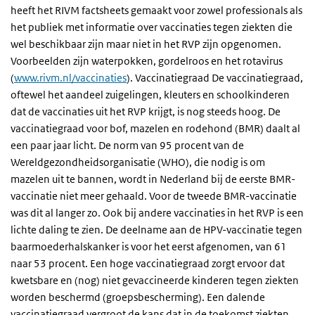
heeft het RIVM factsheets gemaakt voor zowel professionals als
het publiek met informatie over vaccinaties tegen ziekten die
wel beschikbaar zijn maar niet in het RVP zijn opgenomen.
Voorbeelden zijn waterpokken, gordelroos en het rotavirus
(
www.rivm.nl/vaccinaties
). Vaccinatiegraad De vaccinatiegraad,
oftewel het aandeel zuigelingen, kleuters en schoolkinderen
dat de vaccinaties uit het RVP krijgt, is nog steeds hoog. De
vaccinatiegraad voor bof, mazelen en rodehond (BMR) daalt al
een paar jaar licht. De norm van 95 procent van de
Wereldgezondheidsorganisatie (WHO), die nodig is om
mazelen uit te bannen, wordt in Nederland bij de eerste BMR-
vaccinatie niet meer gehaald. Voor de tweede BMR-vaccinatie
was dit al langer zo. Ook bij andere vaccinaties in het RVP is een
lichte daling te zien. De deelname aan de HPV-vaccinatie tegen
baarmoederhalskanker is voor het eerst afgenomen, van 61
naar 53 procent. Een hoge vaccinatiegraad zorgt ervoor dat
kwetsbare en (nog) niet gevaccineerde kinderen tegen ziekten
worden beschermd (groepsbescherming). Een dalende
vaccinatiegraad vergroot de kans dat in de toekomst ziekten