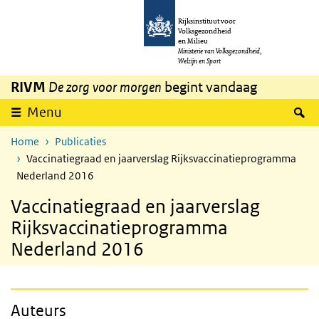
Overslaan en naar de inhoud gaan
Direct naar de hoofdnavigatie
Rijksinstituut voor
Volksgezondheid
en Milieu
Ministerie van Volksgezondheid,
Welzijn en Sport
RIVM
De zorg voor morgen
begint vandaag
Z
Menu
Home
Publicaties
Vaccinatiegraad en jaarverslag Rijksvaccinatieprogramma
Nederland 2016
Vaccinatiegraad en jaarverslag
Rijksvaccinatieprogramma
Nederland 2016
Auteurs