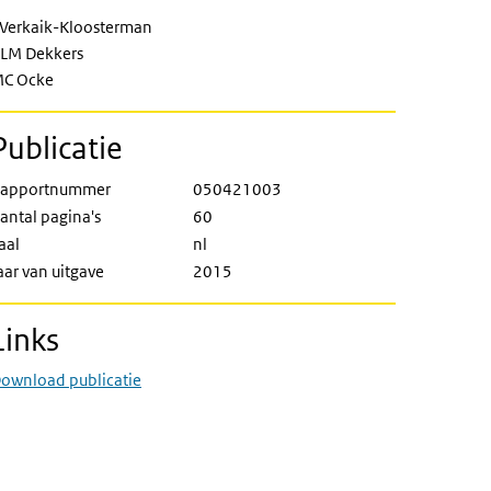
 Verkaik-Kloosterman
LM Dekkers
C Ocke
Publicatie
apportnummer
050421003
antal pagina's
60
aal
nl
aar van uitgave
2015
Links
ownload publicatie