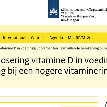
Rijksinstituut voor Volksgezondhe
en Milieu
Ministerie van Volksgezondheid,
Welzijn en Sport
(externe l
International
Contact
Agenda
MijnRIVM
vitamine D in voedingssupplementen : aanvullende berekening bij e
osering vitamine D in voed
g bij een hogere vitaminer