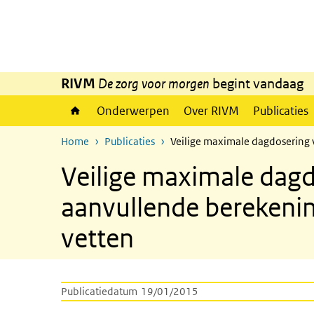
Overslaan en naar de inhoud gaan
Direct naar de hoofdnavigatie
RIVM
De zorg voor morgen
begint vandaag
Onderwerpen
Over RIVM
Publicaties
Home
Publicaties
Veilige maximale dagdosering 
Veilige maximale dagd
aanvullende berekenin
vetten
Publicatiedatum
19/01/2015