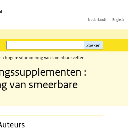
id
Nederlands
English
Zoeken
ink)
Zoeken
en hogere vitaminering van smeerbare vetten
ingssupplementen :
ing van smeerbare
Auteurs