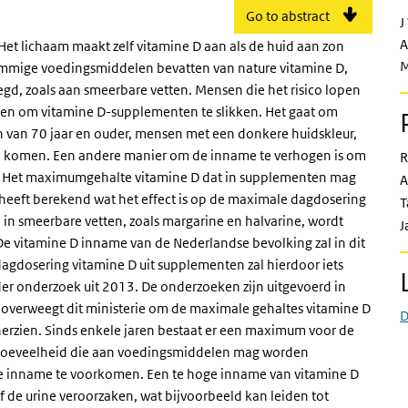
Go to abstract
J
A
 Het lichaam maakt zelf vitamine D aan als de huid aan zon
M
Sommige voedingsmiddelen bevatten van nature vitamine D,
d, zoals aan smeerbare vetten. Mensen die het risico lopen
olen om vitamine D-supplementen te slikken. Het gaat om
 van 70 jaar en ouder, mensen met een donkere huidskleur,
 komen. Een andere manier om de inname te verhogen is om
R
. Het maximumgehalte vitamine D dat in supplementen mag
A
heeft berekend wat het effect is op de maximale dagdosering
T
 in smeerbare vetten, zoals margarine en halvarine, wordt
J
De vitamine D inname van de Nederlandse bevolking zal in dit
agdosering vitamine D uit supplementen zal hierdoor iets
er onderzoek uit 2013. De onderzoeken zijn uitgevoerd in
 overweegt dit ministerie om de maximale gehaltes vitamine D
D
herzien. Sinds enkele jaren bestaat er een maximum voor de
 hoeveelheid die aan voedingsmiddelen mag worden
e inname te voorkomen. Een te hoge inname van vitamine D
 de urine veroorzaken, wat bijvoorbeeld kan leiden tot