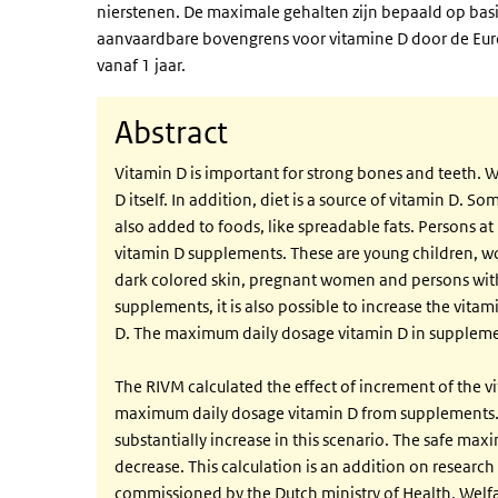
nierstenen. De maximale gehalten zijn bepaald op basi
aanvaardbare bovengrens voor vitamine D door de Eur
vanaf 1 jaar.
Abstract
Vitamin D is important for strong bones and teeth. W
D itself. In addition, diet is a source of vitamin D. 
also added to foods, like spreadable fats. Persons a
vitamin D supplements. These are young children, 
dark colored skin, pregnant women and persons with
supplements, it is also possible to increase the vita
D. The maximum daily dosage vitamin D in suppleme
The RIVM calculated the effect of increment of the vi
maximum daily dosage vitamin D from supplements. T
substantially increase in this scenario. The safe ma
decrease. This calculation is an addition on researc
commissioned by the Dutch ministry of Health, Welfare