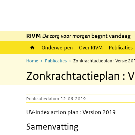
Overslaan en naar de inhoud gaan
Direct naar de hoofdnavigatie
RIVM
De zorg voor morgen
begint vandaag
Onderwerpen
Over RIVM
Publicaties
Home
Publicaties
Zonkrachtactieplan : Versie 20
Zonkrachtactieplan : 
Publicatiedatum
12-06-2019
UV-index action plan : Versi
UV-index action plan : Version 2019
Samenvatting