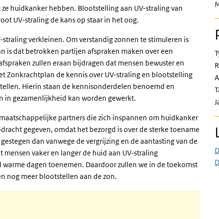
M
t ze huidkanker hebben. Blootstelling aan UV-straling van
root UV-straling de kans op staar in het oog.
straling verkleinen. Om verstandig zonnen te stimuleren is
an is dat betrokken partijen afspraken maken over een
T
afspraken zullen eraan bijdragen dat mensen bewuster en
R
t Zonkrachtplan de kennis over UV-straling en blootstelling
A
stellen. Hierin staan de kennisonderdelen benoemd en
T
an in gezamenlijkheid kan worden gewerkt.
J
 maatschappelijke partners die zich inspannen om huidkanker
pdracht gegeven, omdat het bezorgd is over de sterke toename
r gestegen dan vanwege de vergrijzing en de aantasting van de
D
 mensen vaker en langer de huid aan UV-straling
D
tal warme dagen toenemen. Daardoor zullen we in de toekomst
en nog meer blootstellen aan de zon.