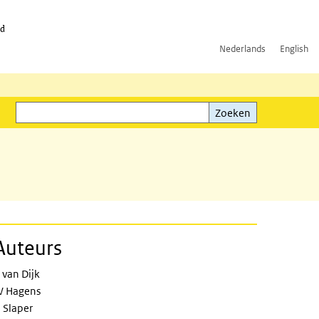
id
Nederlands
English
Zoeken
ink)
Zoeken
Auteurs
 van Dijk
 Hagens
 Slaper