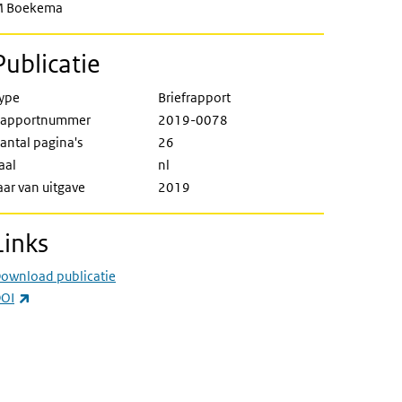
 Boekema
Publicatie
ype
Briefrapport
apportnummer
2019-0078
antal pagina's
26
aal
nl
aar van uitgave
2019
Links
ownload publicatie
(externe link)
OI