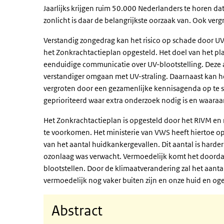
Jaarlijks krijgen ruim 50.000 Nederlanders te horen da
zonlicht is daar de belangrijkste oorzaak van. Ook verg
Verstandig zongedrag kan het risico op schade door UV-
het Zonkrachtactieplan opgesteld. Het doel van het pl
eenduidige communicatie over UV-blootstelling. Deze 
verstandiger omgaan met UV-straling. Daarnaast kan he
vergroten door een gezamenlijke kennisagenda op te 
geprioriteerd waar extra onderzoek nodig is en waara
Het Zonkrachtactieplan is opgesteld door het RIVM en
te voorkomen. Het ministerie van VWS heeft hiertoe o
van het aantal huidkankergevallen. Dit aantal is harde
ozonlaag was verwacht. Vermoedelijk komt het doordat
blootstellen. Door de klimaatverandering zal het aan
vermoedelijk nog vaker buiten zijn en onze huid en og
Abstract