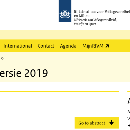
Rijksinstituut voor Volksgezondhe
en Milieu
Ministerie van Volksgezondheid,
Welzijn en Sport
(externe l
International
Contact
Agenda
MijnRIVM
19
Versie 2019
on 2019
A
W
Go to abstract
H