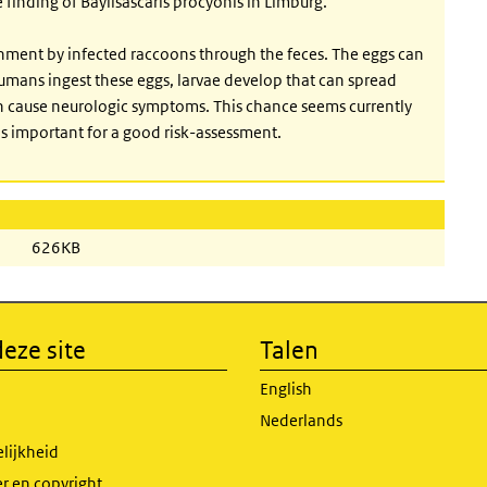
e finding of Baylisascaris procyonis in Limburg.
onment by infected raccoons through the feces. The eggs can
umans ingest these eggs, larvae develop that can spread
an cause neurologic symptoms. This chance seems currently
 is important for a good risk-assessment.
626KB
eze site
Talen
English
Nederlands
lijkheid
r en copyright