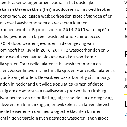
eeds vaker waargenomen, vooral in het oostelijke
W
e kan ziekteverwekkers (her)introduceren of invloed hebben
R
 voorkomen. Zo leggen wasbeerhonden grote afstanden af en
K
en. Zowel wasbeerhonden als wasberen kunnen
A
n kunnen worden. Bij onderzoek in 2014-2015 werd bij één
F
ralis gevonden en bij één wasbeerhond Echinococcus
J
eind 2014 dood werden gevonden in de omgeving van
arom heeft het RIVM in 2016-2017 12 wasbeerhonden en 5
 mate waarin een aantal ziekteverwekkers voorkomt:
lla spp. en Francisella tularensis bij wasbeerhonden en
R
en. Vossenlintworm, Trichinella spp. en Francisella tularensis
A
rocyonis aangetroffen. De wasbeer was afkomstig uit Limburg.
T
nden in Nederland uit wilde populaties komen of dat ze
J
lastig om de vondst van Baylisascaris procyonis in Limburg
lwormeieren via de ontlasting uitgescheiden in de omgeving,
deze eieren binnenkrijgen, ontwikkelen zich larven die zich
re de hersenen en dan neurologische klachten kunnen
D
zicht in de verspreiding van besmette wasberen is van groot
D