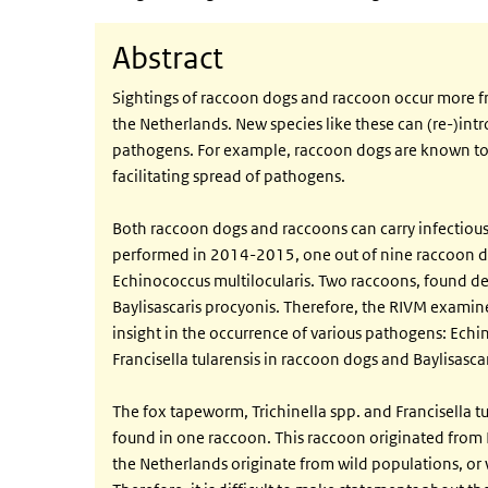
Abstract
Sightings of raccoon dogs and raccoon occur more fre
the Netherlands. New species like these can (re-)i
pathogens. For example, raccoon dogs are known to ro
facilitating spread of pathogens.
Both raccoon dogs and raccoons can carry infectious
performed in 2014-2015, one out of nine raccoon dogs
Echinococcus multilocularis. Two raccoons, found de
Baylisascaris procyonis. Therefore, the RIVM exami
insight in the occurrence of various pathogens: Echi
Francisella tularensis in raccoon dogs and Baylisasca
The fox tapeworm, Trichinella spp. and Francisella t
found in one raccoon. This raccoon originated from L
the Netherlands originate from wild populations, or