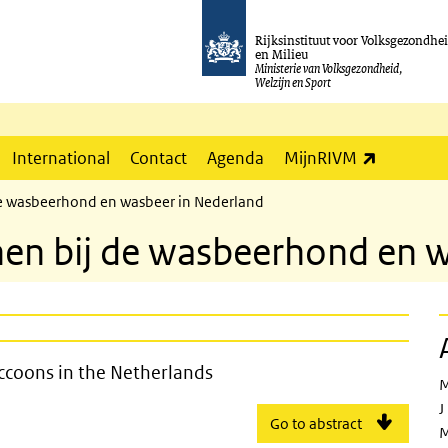
Rijksinstituut voor Volksgezondhe
en Milieu
Ministerie van Volksgezondheid,
Welzijn en Sport
(externe l
International
Contact
Agenda
MijnRIVM
e wasbeerhond en wasbeer in Nederland
en bij de wasbeerhond en w
n dogs and raccoons in the Netherla
ccoons in the Netherlands
M
J
Go to abstract
M