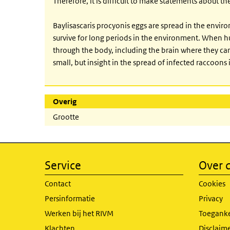
Therefore, it is difficult to make statements about th
Baylisascaris procyonis eggs are spread in the envir
survive for long periods in the environment. When h
through the body, including the brain where they c
small, but insight in the spread of infected raccoons
Overig
Grootte
Service
Over d
Contact
Cookies
Persinformatie
Privacy
Werken bij het RIVM
Toeganke
Klachten
Disclaime