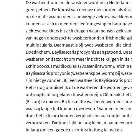
De wasbeerhond en de wasbeer worden in Nederland st
grensgebied. De komst van nieuwe diersoorten als dez
op de mate waarin reeds aanwezige ziekteverwekkers
kunnen ze zich in meerdere leefomgevingen handhav
ziekteverwekkers bij zich dragen waar mensen ziek va
van negen onderzochte wasbeerhonden Trichinella spi
multilocularis. Daarnaast is bij twee wasberen, die 
Doetinchem, Baylisascaris procyonis aangetoond. Da
wasberen onderzocht om meer inzicht te krijgen in de
Echinococcus multilocularis (vossenlintworm), Trichine
Baylisascaris procyonis (wasberenspoelworm) bij wasber
zijn niet gevonden. Bij één wasbeer is Baylisascaris p
Het is nog onduidelijk of de wasberen die worden gevo
ontsnapte of losgelaten huisdieren zijn. Dit maakt het 
(Elsloo) te duiden. Bij besmette wasberen worden spoe
waar zij lange tijd kunnen overleven. Wanneer mensen 
door het lichaam kunnen verplaatsen naar onder ande
veroorzaken. Die kans lijkt nu nog klein, maar meer in
belang om een goede risico-inschatting te maken.