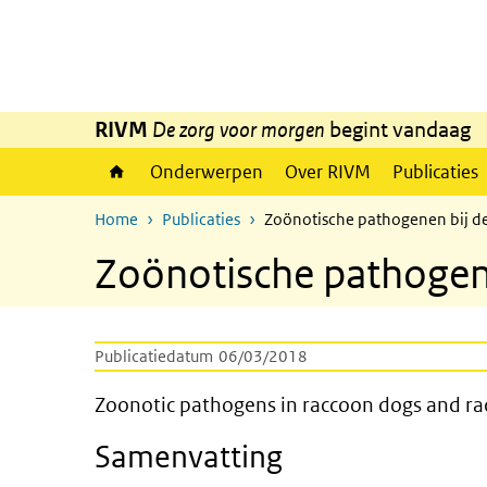
Overslaan en naar de inhoud gaan
Direct naar de hoofdnavigatie
RIVM
De zorg voor morgen
begint vandaag
Onderwerpen
Over RIVM
Publicaties
Home
Publicaties
Zoönotische pathogenen bij d
Zoönotische pathogen
Publicatiedatum
06/03/2018
Zoonotic pathogens in raccoo
Zoonotic pathogens in raccoon dogs and ra
Samenvatting