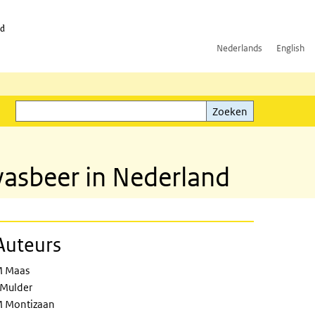
id
Nederlands
English
Zoeken
ink)
Zoeken
asbeer in Nederland
Auteurs
nds
 Maas
 Mulder
 Montizaan