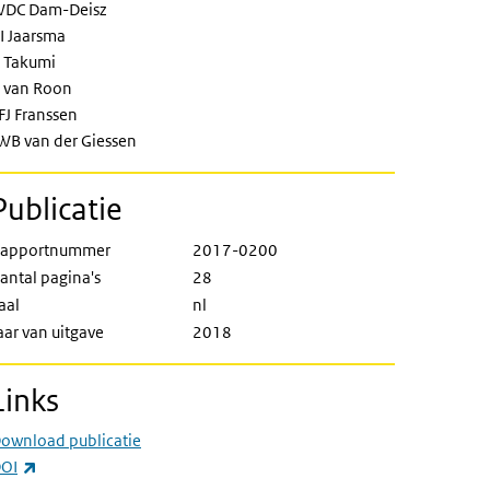
DC Dam-Deisz
I Jaarsma
 Takumi
 van Roon
FJ Franssen
WB van der Giessen
Publicatie
apportnummer
2017-0200
antal pagina's
28
aal
nl
aar van uitgave
2018
Links
ownload publicatie
(externe link)
OI