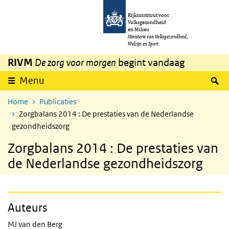
Overslaan en naar de inhoud gaan
Direct naar de hoofdnavigatie
Rijksinstituut voor
Volksgezondheid
en Milieu
Ministerie van Volksgezondheid,
Welzijn en Sport
RIVM
De zorg voor morgen
begint vandaag
Z
Menu
Home
Publicaties
Zorgbalans 2014 : De prestaties van de Nederlandse
gezondheidszorg
Zorgbalans 2014 : De prestaties van
de Nederlandse gezondheidszorg
Auteurs
MJ van den Berg