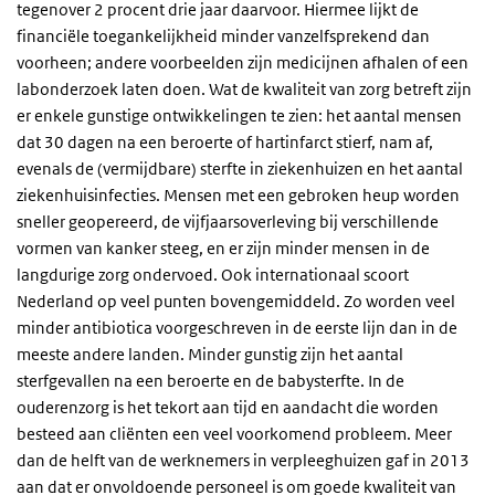
tegenover 2 procent drie jaar daarvoor. Hiermee lijkt de
financiële toegankelijkheid minder vanzelfsprekend dan
voorheen; andere voorbeelden zijn medicijnen afhalen of een
labonderzoek laten doen. Wat de kwaliteit van zorg betreft zijn
er enkele gunstige ontwikkelingen te zien: het aantal mensen
dat 30 dagen na een beroerte of hartinfarct stierf, nam af,
evenals de (vermijdbare) sterfte in ziekenhuizen en het aantal
ziekenhuisinfecties. Mensen met een gebroken heup worden
sneller geopereerd, de vijfjaarsoverleving bij verschillende
vormen van kanker steeg, en er zijn minder mensen in de
langdurige zorg ondervoed. Ook internationaal scoort
Nederland op veel punten bovengemiddeld. Zo worden veel
minder antibiotica voorgeschreven in de eerste lijn dan in de
meeste andere landen. Minder gunstig zijn het aantal
sterfgevallen na een beroerte en de babysterfte. In de
ouderenzorg is het tekort aan tijd en aandacht die worden
besteed aan cliënten een veel voorkomend probleem. Meer
dan de helft van de werknemers in verpleeghuizen gaf in 2013
aan dat er onvoldoende personeel is om goede kwaliteit van