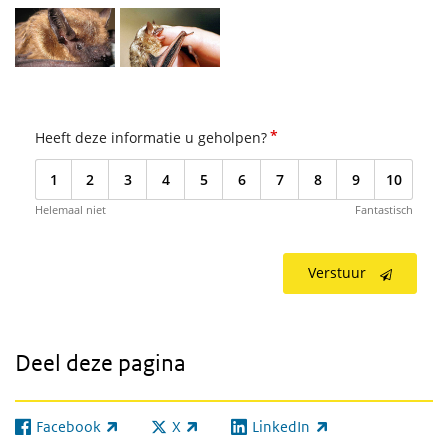
*
Heeft deze informatie u geholpen?
1
2
3
4
5
6
7
8
9
10
Helemaal niet
Fantastisch
Verstuur
Deel deze pagina
Facebook
X
LinkedIn
(externe link)
(externe link)
(externe link)