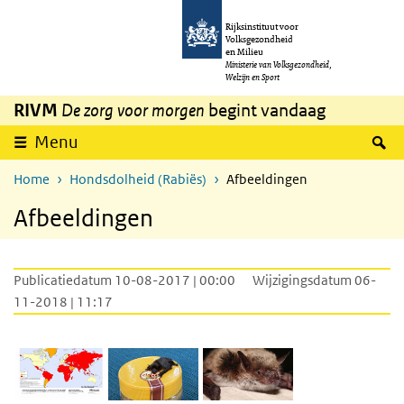
Overslaan en naar de inhoud gaan
Direct naar de hoofdnavigatie
Rijksinstituut voor
Volksgezondheid
en Milieu
Ministerie van Volksgezondheid,
Welzijn en Sport
RIVM
De zorg voor morgen
begint vandaag
Z
Menu
Home
Hondsdolheid (Rabiës)
Afbeeldingen
Afbeeldingen
Publicatiedatum 10-08-2017 | 00:00
Wijzigingsdatum 06-
11-2018 | 11:17
vleermuizen