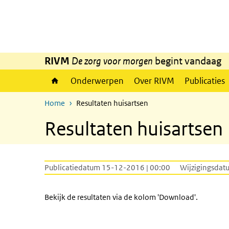
Overslaan en naar de inhoud gaan
Direct naar de hoofdnavigatie
RIVM
De zorg voor morgen
begint vandaag
Onderwerpen
Over RIVM
Publicaties
Home
Resultaten huisartsen
Resultaten huisartsen
Publicatiedatum 15-12-2016 | 00:00
Wijzigingsdat
Bekijk de resultaten via de kolom 'Download'.