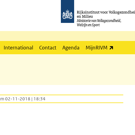
Rijksinstituut voor Volksgezondhe
en Milieu
Ministerie van Volksgezondheid,
Welzijn en Sport
(externe l
International
Contact
Agenda
MijnRIVM
um 02-11-2018 | 18:34