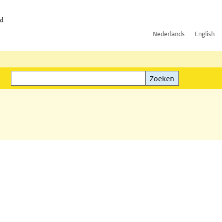
id
Nederlands
English
Zoeken
ink)
Zoeken