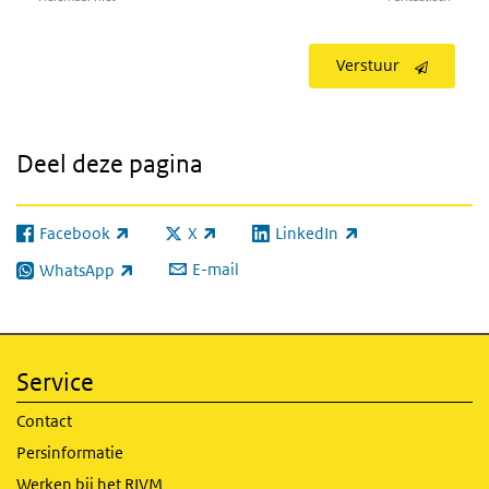
Verstuur
Deel deze pagina
Facebook
X
LinkedIn
(externe link)
(externe link)
(externe link)
E-mail
WhatsApp
(externe link)
Service
Contact
Persinformatie
Werken bij het RIVM