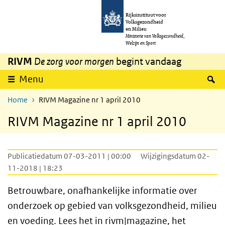
Overslaan en naar de inhoud gaan
Direct naar de hoofdnavigatie
Rijksinstituut voor
Volksgezondheid
en Milieu
Ministerie van Volksgezondheid,
Welzijn en Sport
RIVM
De zorg voor morgen
begint vandaag
Z
Menu
Home
RIVM Magazine nr 1 april 2010
RIVM Magazine nr 1 april 2010
Publicatiedatum 07-03-2011 | 00:00
Wijzigingsdatum 02-
11-2018 | 18:23
Betrouwbare, onafhankelijke informatie over
onderzoek op gebied van volksgezondheid, milieu
en voeding. Lees het in rivm|magazine, het