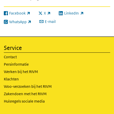
Facebook
X
LinkedIn
(externe link)
(externe link)
(externe link)
E-mail
WhatsApp
(externe link)
Service
Contact
Persinformatie
Werken bij het RIVM
Klachten
Woo-verzoeken bij het RIVM
Zakendoen met het RIVM
Huisregels sociale media