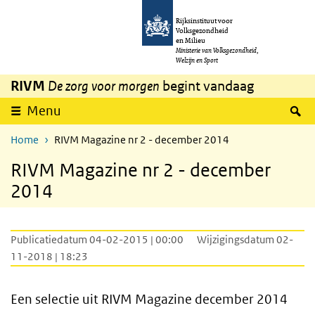
Overslaan en naar de inhoud gaan
Direct naar de hoofdnavigatie
Rijksinstituut voor
Volksgezondheid
en Milieu
Ministerie van Volksgezondheid,
Welzijn en Sport
RIVM
De zorg voor morgen
begint vandaag
Z
Menu
Home
RIVM Magazine nr 2 - december 2014
RIVM Magazine nr 2 - december
2014
Publicatiedatum 04-02-2015 | 00:00
Wijzigingsdatum 02-
11-2018 | 18:23
Een selectie uit RIVM Magazine december 2014