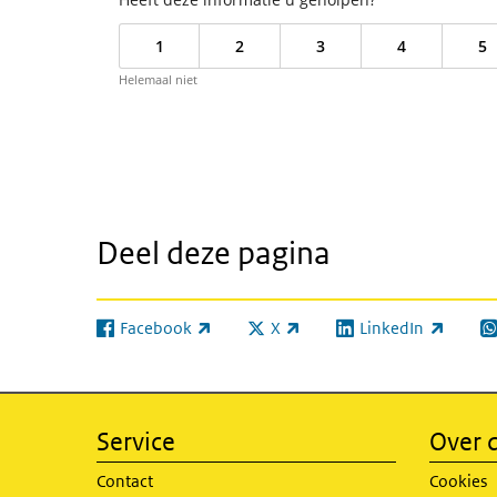
1
2
3
4
5
Helemaal niet
Deel deze pagina
Facebook
X
LinkedIn
(externe link)
(externe link)
(externe link)
(e
Service
Over d
Contact
Cookies