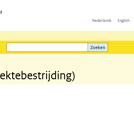
id
Nederlands
English
Zoeken
ink)
Zoeken
ektebestrijding)