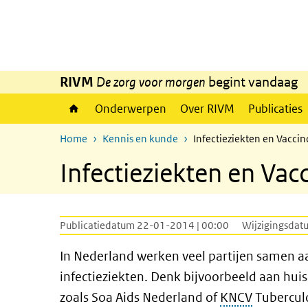
Overslaan en naar de inhoud gaan
Direct naar de hoofdnavigatie
RIVM
De zorg voor morgen
begint vandaag
Onderwerpen
Over RIVM
Publicaties
Home
Kennis en kunde
Infectieziekten en Vaccin
Infectieziekten en Vac
Publicatiedatum 22-01-2014 | 00:00
Wijzigingsdat
In Nederland werken veel partijen samen aa
infectieziekten. Denk bijvoorbeeld aan hui
zoals Soa Aids Nederland of
KNCV
Tubercul