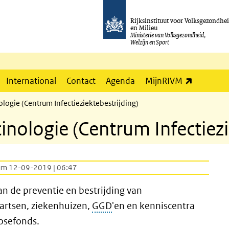
Rijksinstituut voor Volksgezondhe
en Milieu
Ministerie van Volksgezondheid,
Welzijn en Sport
(externe l
International
Contact
Agenda
MijnRIVM
ologie (Centrum Infectieziektebestrijding)
cinologie (Centrum Infectiezi
um 12-09-2019 | 06:47
n de preventie en bestrijding van
sartsen, ziekenhuizen,
GGD
'en en kenniscentra
osefonds.