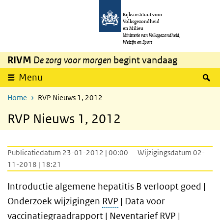
Overslaan en naar de inhoud gaan
Direct naar de hoofdnavigatie
Rijksinstituut voor
Volksgezondheid
en Milieu
Ministerie van Volksgezondheid,
Welzijn en Sport
RIVM
De zorg voor morgen
begint vandaag
Z
Menu
Home
RVP Nieuws 1, 2012
RVP Nieuws 1, 2012
Publicatiedatum 23-01-2012 | 00:00
Wijzigingsdatum 02-
11-2018 | 18:21
Introductie algemene hepatitis B verloopt goed |
Onderzoek wijzigingen
RVP
| Data voor
vaccinatiegraadrapport | Neventarief RVP |