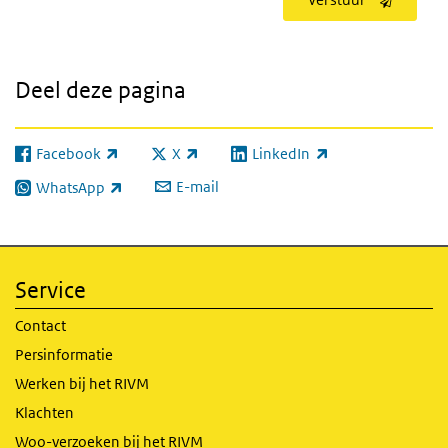
Deel deze pagina
Facebook
X
LinkedIn
(externe link)
(externe link)
(externe link)
E-mail
WhatsApp
(externe link)
Service
Contact
Persinformatie
Werken bij het RIVM
Klachten
Woo-verzoeken bij het RIVM