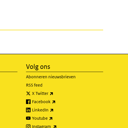
Volg ons
Abonneren nieuwsbrieven
RSS feed
(externe link)
X Twitter
(externe link)
Facebook
(externe link)
LinkedIn
(externe link)
Youtube
(externe link)
Instagram