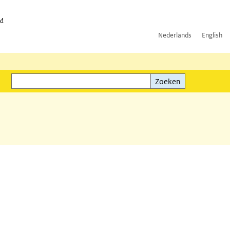
id
Nederlands
English
Zoeken
ink)
Zoeken