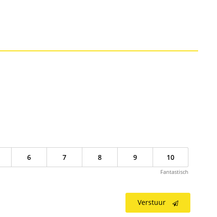
6
7
8
9
10
Fantastisch
Verstuur