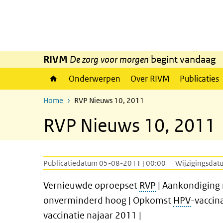
Overslaan en naar de inhoud gaan
Direct naar de hoofdnavigatie
RIVM
De zorg voor morgen
begint vandaag
Onderwerpen
Over RIVM
Publicaties
Home
RVP Nieuws 10, 2011
RVP Nieuws 10, 2011
Publicatiedatum 05-08-2011 | 00:00
Wijzigingsdat
Vernieuwde oproepset
RVP
| Aankondiging 
onverminderd hoog | Opkomst
HPV
-vaccin
vaccinatie najaar 2011 |