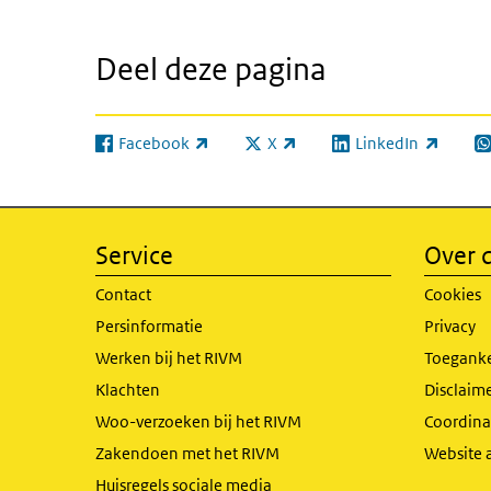
Deel deze pagina
Facebook
X
LinkedIn
(externe link)
(externe link)
(externe link)
(e
Service
Over d
Contact
Cookies
Persinformatie
Privacy
Werken bij het RIVM
Toeganke
Klachten
Disclaime
Woo-verzoeken bij het RIVM
Coordinat
Zakendoen met het RIVM
Website 
Huisregels sociale media