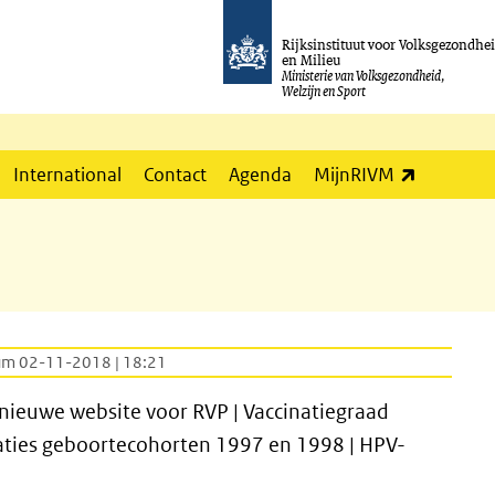
Rijksinstituut voor Volksgezondhe
en Milieu
Ministerie van Volksgezondheid,
Welzijn en Sport
(externe l
International
Contact
Agenda
MijnRIVM
um 02-11-2018 | 18:21
nieuwe website voor RVP | Vaccinatiegraad
aties geboortecohorten 1997 en 1998 | HPV-