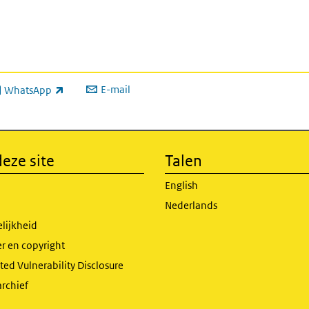
E-mail
WhatsApp
xterne link)
eze site
Talen
English
Nederlands
lijkheid
r en copyright
ed Vulnerability Disclosure
archief