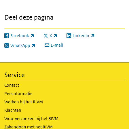
Deel deze pagina
Facebook
X
LinkedIn
(externe link)
(externe link)
(externe link)
E-mail
WhatsApp
(externe link)
Service
Contact
Persinformatie
Werken bij het RIVM
Klachten
Woo-verzoeken bij het RIVM
Zakendoen met het RIVM