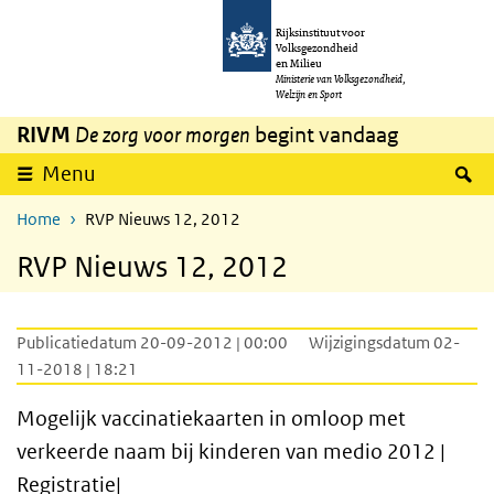
Overslaan en naar de inhoud gaan
Direct naar de hoofdnavigatie
Rijksinstituut voor
Volksgezondheid
en Milieu
Ministerie van Volksgezondheid,
Welzijn en Sport
RIVM
De zorg voor morgen
begint vandaag
Z
Menu
Home
RVP Nieuws 12, 2012
RVP Nieuws 12, 2012
Publicatiedatum 20-09-2012 | 00:00
Wijzigingsdatum 02-
11-2018 | 18:21
Mogelijk vaccinatiekaarten in omloop met
verkeerde naam bij kinderen van medio 2012 |
Registratie|