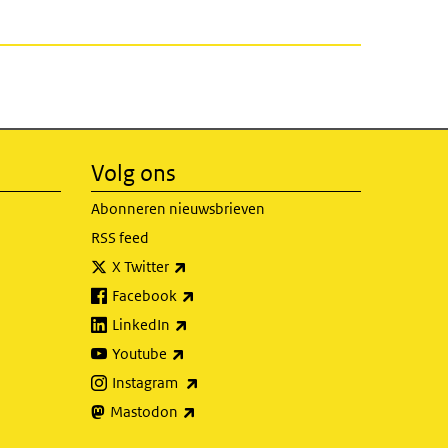
Volg ons
Abonneren nieuwsbrieven
RSS feed
(externe link)
X Twitter
(externe link)
Facebook
(externe link)
LinkedIn
(externe link)
Youtube
(externe link)
Instagram
(externe link)
Mastodon