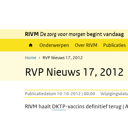
Overslaan en naar de inhoud gaan
Direct naar de hoofdnavigatie
RIVM
De zorg voor morgen
begint vandaag
Onderwerpen
Over RIVM
Publicaties
Home
RVP Nieuws 17, 2012
RVP Nieuws 17, 2012
Publicatiedatum 10-10-2012 | 00:00
Wijzigingsdat
RIVM haalt
DKTP
-vaccins definitief terug 