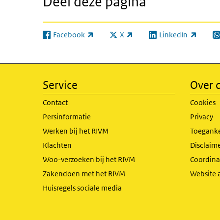
Deel deze pagina
Facebook
X
LinkedIn
(externe link)
(externe link)
(externe link)
(e
Service
Over d
Contact
Cookies
Persinformatie
Privacy
Werken bij het RIVM
Toeganke
Klachten
Disclaime
Woo-verzoeken bij het RIVM
Coordinat
Zakendoen met het RIVM
Website 
Huisregels sociale media