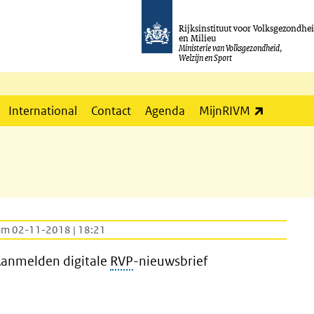
Rijksinstituut voor Volksgezondhe
en Milieu
Ministerie van Volksgezondheid,
Welzijn en Sport
(externe l
International
Contact
Agenda
MijnRIVM
um 02-11-2018 | 18:21
| Aanmelden digitale
RVP
-nieuwsbrief