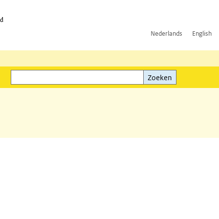
id
Nederlands
English
Zoeken
ink)
Zoeken