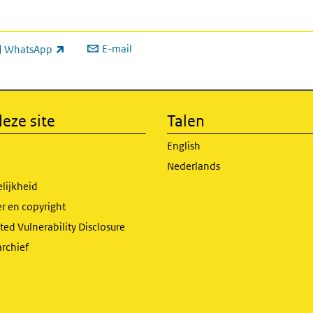
E-mail
WhatsApp
xterne link)
eze site
Talen
English
Nederlands
lijkheid
r en copyright
ed Vulnerability Disclosure
archief