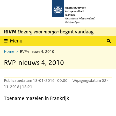
Overslaan en naar de inhoud gaan
Direct naar de hoofdnavigatie
Rijksinstituut voor
Volksgezondheid
en Milieu
Ministerie van Volksgezondheid,
Welzijn en Sport
RIVM
De zorg voor morgen
begint vandaag
Z
Menu
Home
RVP-nieuws 4, 2010
RVP-nieuws 4, 2010
Publicatiedatum 18-01-2016 | 00:00
Wijzigingsdatum 02-
11-2018 | 18:21
Toename mazelen in Frankrijk