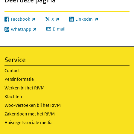
Facebook
X
LinkedIn
(externe link)
(externe link)
(externe link)
E-mail
WhatsApp
(externe link)
Service
Contact
Persinformatie
Werken bij het RIVM
Klachten
Woo-verzoeken bij het RIVM
Zakendoen met het RIVM
Huisregels sociale media