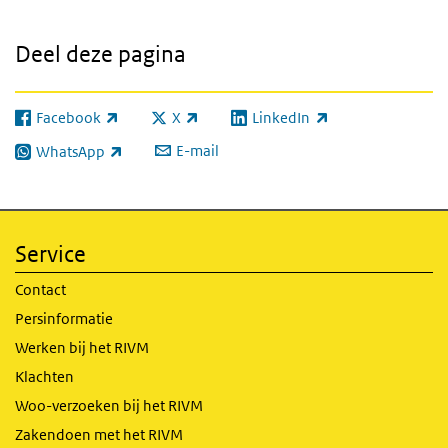
Deel deze pagina
Facebook
X
LinkedIn
(externe link)
(externe link)
(externe link)
E-mail
WhatsApp
(externe link)
Service
Contact
Persinformatie
Werken bij het RIVM
Klachten
Woo-verzoeken bij het RIVM
Zakendoen met het RIVM