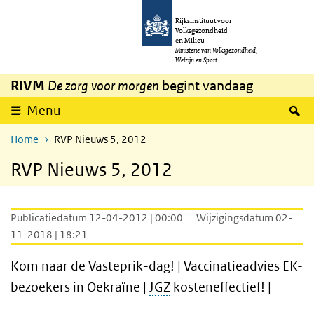
Overslaan en naar de inhoud gaan
Direct naar de hoofdnavigatie
Rijksinstituut voor
Volksgezondheid
en Milieu
Ministerie van Volksgezondheid,
Welzijn en Sport
RIVM
De zorg voor morgen
begint vandaag
Z
Menu
Home
RVP Nieuws 5, 2012
RVP Nieuws 5, 2012
Publicatiedatum 12-04-2012 | 00:00
Wijzigingsdatum 02-
11-2018 | 18:21
Kom naar de Vasteprik-dag! | Vaccinatieadvies EK-
bezoekers in Oekraïne |
JGZ
kosteneffectief! |