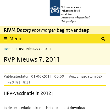
Overslaan en naar de inhoud gaan
Direct naar de hoofdnavigatie
Rijksinstituut voor
Volksgezondheid
en Milieu
Ministerie van Volksgezondheid,
Welzijn en Sport
RIVM
De zorg voor morgen
begint vandaag
Z
Menu
Home
RVP Nieuws 7, 2011
RVP Nieuws 7, 2011
Publicatiedatum 01-06-2011 | 00:00
Wijzigingsdatum 02-
11-2018 | 18:21
HPV
-vaccinatie in 2012 |
In de rechterkolom kunt u het document downloaden.