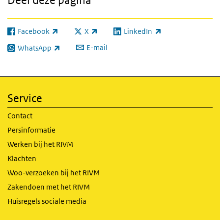
Facebook
X
LinkedIn
(externe link)
(externe link)
(externe link)
E-mail
WhatsApp
(externe link)
Service
Contact
Persinformatie
Werken bij het RIVM
Klachten
Woo-verzoeken bij het RIVM
Zakendoen met het RIVM
Huisregels sociale media