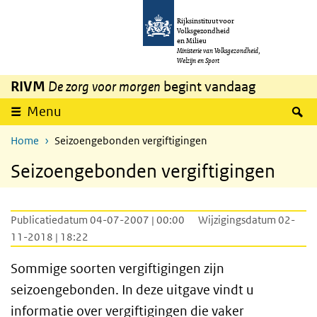
Overslaan en naar de inhoud gaan
Direct naar de hoofdnavigatie
Rijksinstituut voor
Volksgezondheid
en Milieu
Ministerie van Volksgezondheid,
Welzijn en Sport
RIVM
De zorg voor morgen
begint vandaag
Z
Menu
Home
Seizoengebonden vergiftigingen
Seizoengebonden vergiftigingen
Publicatiedatum 04-07-2007 | 00:00
Wijzigingsdatum 02-
11-2018 | 18:22
Sommige soorten vergiftigingen zijn
seizoengebonden. In deze uitgave vindt u
informatie over vergiftigingen die vaker