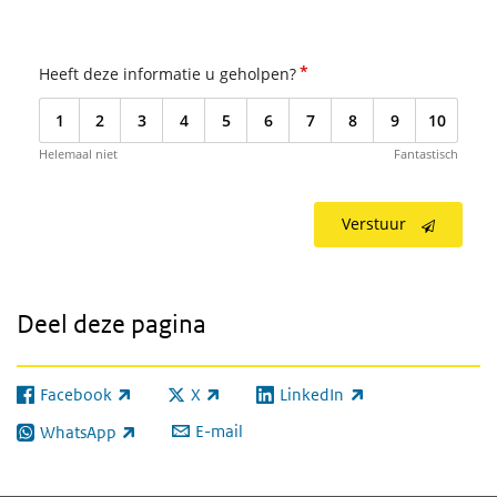
*
Heeft deze informatie u geholpen?
1
2
3
4
5
6
7
8
9
10
Helemaal niet
Fantastisch
Verstuur
Deel deze pagina
Facebook
X
LinkedIn
(externe link)
(externe link)
(externe link)
E-mail
WhatsApp
(externe link)