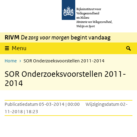
Overslaan en naar de inhoud gaan
Direct naar de hoofdnavigatie
Rijksinstituut voor
Volksgezondheid
en Milieu
Ministerie van Volksgezondheid,
Welzijn en Sport
RIVM
De zorg voor morgen
begint vandaag
Z
Menu
Home
SOR Onderzoeksvoorstellen 2011-2014
SOR Onderzoeksvoorstellen 2011-
2014
Publicatiedatum 05-03-2014 | 00:00
Wijzigingsdatum 02-
11-2018 | 18:23