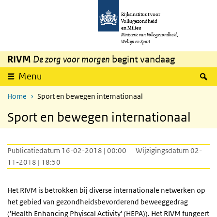
Overslaan en naar de inhoud gaan
Direct naar de hoofdnavigatie
Rijksinstituut voor
Volksgezondheid
en Milieu
Ministerie van Volksgezondheid,
Welzijn en Sport
RIVM
De zorg voor morgen
begint vandaag
Z
Menu
Home
Sport en bewegen internationaal
Sport en bewegen internationaal
Publicatiedatum 16-02-2018 | 00:00
Wijzigingsdatum 02-
11-2018 | 18:50
Het RIVM is betrokken bij diverse internationale netwerken op
het gebied van gezondheidsbevorderend beweeggedrag
('
Health Enhancing Phyiscal Activity
' (HEPA)). Het RIVM fungeert