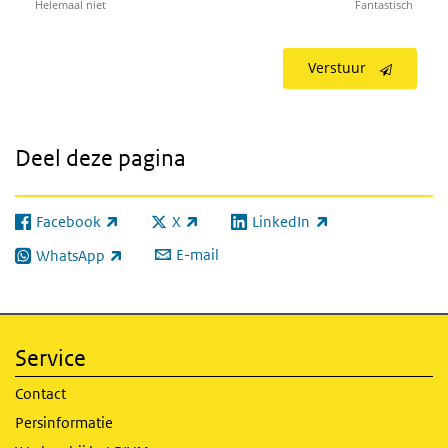
Helemaal niet
Fantastisch
Verstuur
Deel deze pagina
Facebook
X
LinkedIn
(externe link)
(externe link)
(externe link)
E-mail
WhatsApp
(externe link)
Service
Contact
Persinformatie