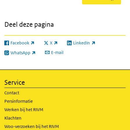
Deel deze pagina
Facebook
X
LinkedIn
(externe link)
(externe link)
(externe link)
E-mail
WhatsApp
(externe link)
Service
Contact
Persinformatie
Werken bij het RIVM
Klachten
Woo-verzoeken bij het RIVM