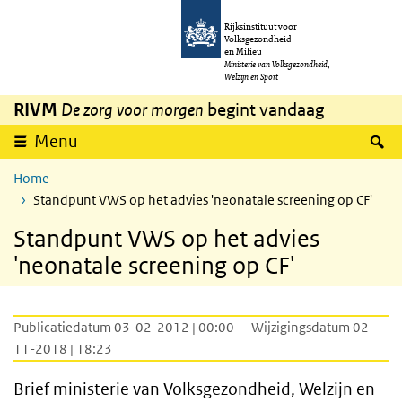
Overslaan en naar de inhoud gaan
Direct naar de hoofdnavigatie
Rijksinstituut voor
Volksgezondheid
en Milieu
Ministerie van Volksgezondheid,
Welzijn en Sport
RIVM
De zorg voor morgen
begint vandaag
Z
Menu
Home
Standpunt VWS op het advies 'neonatale screening op CF'
Standpunt VWS op het advies
'neonatale screening op CF'
Publicatiedatum 03-02-2012 | 00:00
Wijzigingsdatum 02-
11-2018 | 18:23
Brief ministerie van Volksgezondheid, Welzijn en