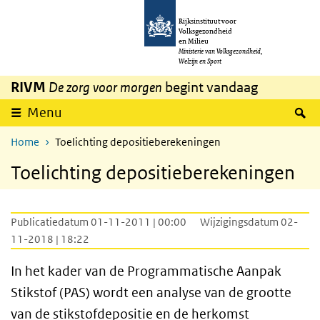
Overslaan en naar de inhoud gaan
Direct naar de hoofdnavigatie
Rijksinstituut voor
Volksgezondheid
en Milieu
Ministerie van Volksgezondheid,
Welzijn en Sport
RIVM
De zorg voor morgen
begint vandaag
Z
Menu
Home
Toelichting depositieberekeningen
Toelichting depositieberekeningen
Publicatiedatum 01-11-2011 | 00:00
Wijzigingsdatum 02-
11-2018 | 18:22
In het kader van de Programmatische Aanpak
Stikstof (PAS) wordt een analyse van de grootte
van de stikstofdepositie en de herkomst