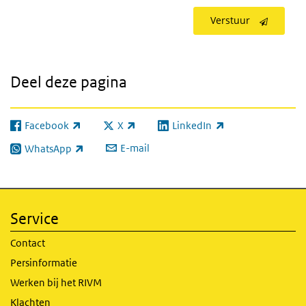
Verstuur
Deel deze pagina
Facebook
X
LinkedIn
(externe link)
(externe link)
(externe link)
E-mail
WhatsApp
(externe link)
Service
Contact
Persinformatie
Werken bij het RIVM
Klachten