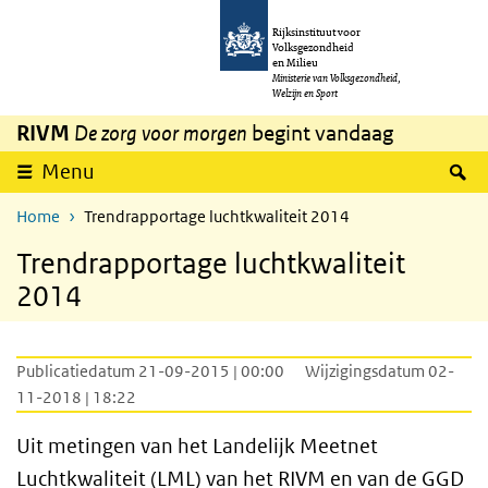
Overslaan en naar de inhoud gaan
Direct naar de hoofdnavigatie
Rijksinstituut voor
Volksgezondheid
en Milieu
Ministerie van Volksgezondheid,
Welzijn en Sport
RIVM
De zorg voor morgen
begint vandaag
Z
Menu
Home
Trendrapportage luchtkwaliteit 2014
Trendrapportage luchtkwaliteit
2014
Publicatiedatum 21-09-2015 | 00:00
Wijzigingsdatum 02-
11-2018 | 18:22
Uit metingen van het Landelijk Meetnet
Luchtkwaliteit (LML) van het RIVM en van de
GGD