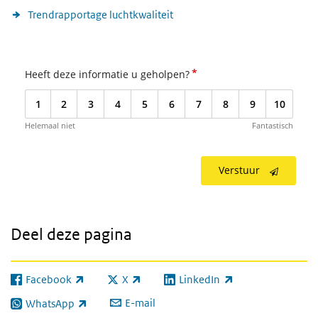
Trendrapportage luchtkwaliteit
*
Heeft deze informatie u geholpen?
1
2
3
4
5
6
7
8
9
10
Helemaal niet
Fantastisch
Verstuur
Deel deze pagina
Facebook
X
LinkedIn
(externe link)
(externe link)
(externe link)
E-mail
WhatsApp
(externe link)