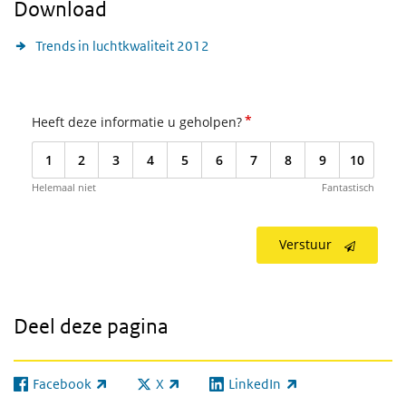
Download
Trends in luchtkwaliteit 2012
*
Heeft deze informatie u geholpen?
1
2
3
4
5
6
7
8
9
10
Helemaal niet
Fantastisch
Verstuur
Deel deze pagina
Facebook
X
LinkedIn
(externe link)
(externe link)
(externe link)