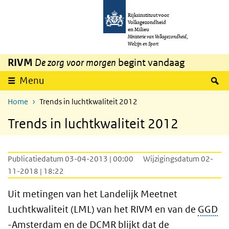
Overslaan en naar de inhoud gaan
Direct naar de hoofdnavigatie
Rijksinstituut voor
Volksgezondheid
en Milieu
Ministerie van Volksgezondheid,
Welzijn en Sport
RIVM
De zorg voor morgen
begint vandaag
Z
Menu
Home
Trends in luchtkwaliteit 2012
Trends in luchtkwaliteit 2012
Publicatiedatum 03-04-2013 | 00:00
Wijzigingsdatum 02-
11-2018 | 18:22
Uit metingen van het Landelijk Meetnet
Luchtkwaliteit (LML) van het RIVM en van de
GGD
-Amsterdam en de
DCMR
blijkt dat de