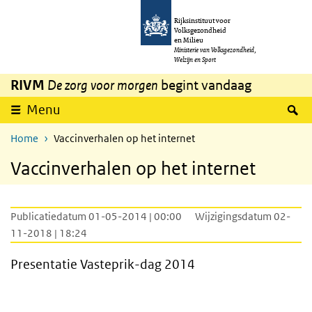
Overslaan en naar de inhoud gaan
Direct naar de hoofdnavigatie
Rijksinstituut voor
Volksgezondheid
en Milieu
Ministerie van Volksgezondheid,
Welzijn en Sport
RIVM
De zorg voor morgen
begint vandaag
Z
Menu
Home
Vaccinverhalen op het internet
Vaccinverhalen op het internet
Publicatiedatum 01-05-2014 | 00:00
Wijzigingsdatum 02-
11-2018 | 18:24
Presentatie Vasteprik-dag 2014