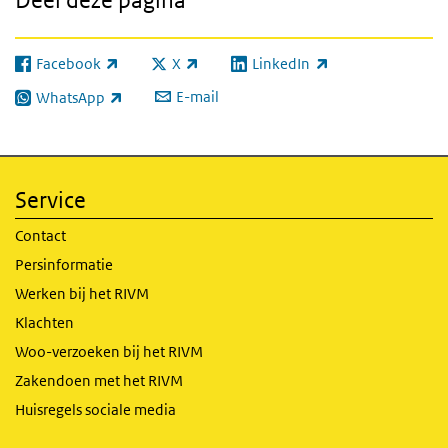
Facebook
X
LinkedIn
(externe link)
(externe link)
(externe link)
E-mail
WhatsApp
(externe link)
Service
Contact
Persinformatie
Werken bij het RIVM
Klachten
Woo-verzoeken bij het RIVM
Zakendoen met het RIVM
Huisregels sociale media