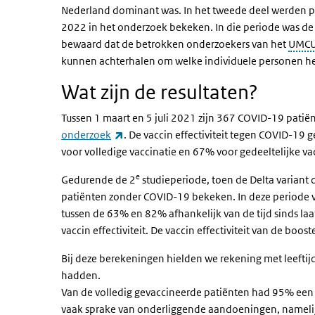
Nederland dominant was. In het tweede deel werden 
2022 in het onderzoek bekeken. In die periode was de
bewaard dat de betrokken onderzoekers van het
UMC
kunnen achterhalen om welke individuele personen he
Wat zijn de resultaten?
Tussen 1 maart en 5 juli 2021 zijn 367 COVID-19 pati
(externe link)
onderzoek
. De vaccin effectiviteit tegen COVID-1
voor volledige vaccinatie en 67% voor gedeeltelijke va
e
Gedurende de 2
studieperiode, toen de Delta varian
patiënten zonder COVID-19 bekeken. In deze periode var
tussen de 63% en 82% afhankelijk van de tijd sinds laa
vaccin effectiviteit. De vaccin effectiviteit van de boo
Bij deze berekeningen hielden we rekening met leefti
hadden.
Van de volledig gevaccineerde patiënten had 95% een
vaak sprake van onderliggende aandoeningen, namelij