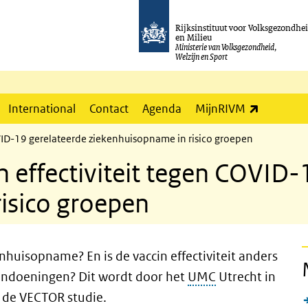
Rijksinstituut voor Volksgezondhe
en Milieu
Ministerie van Volksgezondheid,
Welzijn en Sport
(externe l
International
Contact
Agenda
MijnRIVM
OVID-19 gerelateerde ziekenhuisopname in risico groepen
 effectiviteit tegen COVID-
isico groepen
huisopname? En is de vaccin effectiviteit anders
andoeningen? Dit wordt door het
UMC
Utrecht in
 de VECTOR studie.