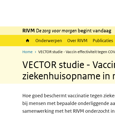
Overslaan en naar de inhoud gaan
Direct naar de hoofdnavigatie
RIVM
De zorg voor morgen
begint vandaag
Onderwerpen
Over RIVM
Publicaties
Home
VECTOR studie - Vaccin effectiviteit tegen C
VECTOR studie - Vaccin
ziekenhuisopname in r
Hoe goed beschermt vaccinatie tegen zieken
bij mensen met bepaalde onderliggende a
samenwerking met het RIVM onderzocht in