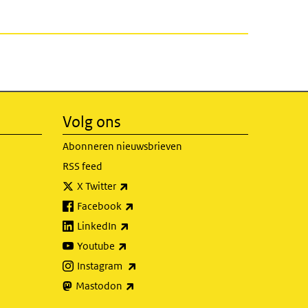
Volg ons
Abonneren nieuwsbrieven
RSS feed
(externe link)
X Twitter
(externe link)
Facebook
(externe link)
LinkedIn
(externe link)
Youtube
(externe link)
Instagram
(externe link)
Mastodon