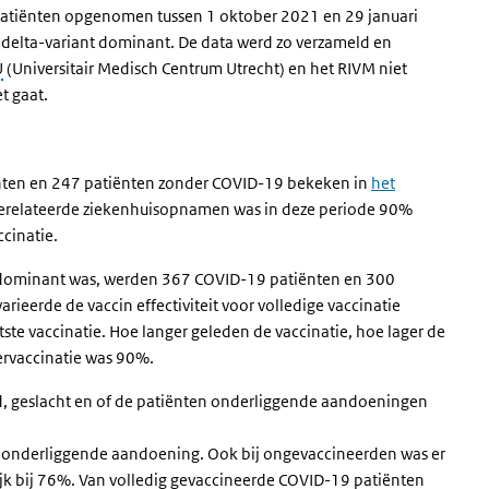
patiënten opgenomen tussen 1 oktober 2021 en 29 januari
 delta-variant dominant. De data werd zo verzameld en
U
(
Universitair Medisch Centrum Utrecht)
en het RIVM niet
t gaat.
ënten en 247 patiënten zonder COVID-19 bekeken in
het
9 gerelateerde ziekenhuisopnamen was in deze periode 90%
ccinatie.
t dominant was, werden 367 COVID-19 patiënten en 300
ieerde de vaccin effectiviteit voor volledige vaccinatie
tste vaccinatie. Hoe langer geleden de vaccinatie, hoe lager de
stervaccinatie was 90%.
jd, geslacht en of de patiënten onderliggende aandoeningen
 onderliggende aandoening. Ook bij ongevaccineerden was er
k bij 76%. Van volledig gevaccineerde COVID-19 patiënten