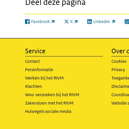
Deel deze pagina
Facebook
X
LinkedIn
(externe link)
(externe link)
(externe link)
(e
Service
Over d
Contact
Cookies
Persinformatie
Privacy
Werken bij het RIVM
Toeganke
Klachten
Disclaime
Woo-verzoeken bij het RIVM
Coordinat
Zakendoen met het RIVM
Website 
Huisregels sociale media