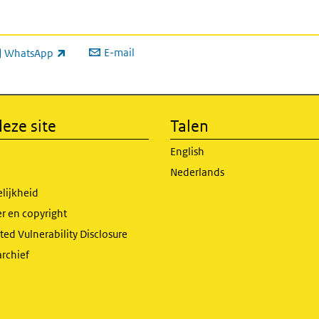
E-mail
WhatsApp
xterne link)
eze site
Talen
English
Nederlands
lijkheid
r en copyright
ed Vulnerability Disclosure
archief