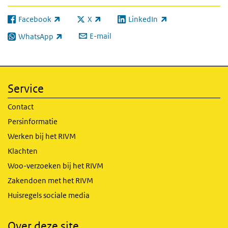
Facebook
X
LinkedIn
(externe link)
(externe link)
(externe link)
E-mail
WhatsApp
(externe link)
Service
Contact
Persinformatie
Werken bij het RIVM
Klachten
Woo-verzoeken bij het RIVM
Zakendoen met het RIVM
Huisregels sociale media
Over deze site