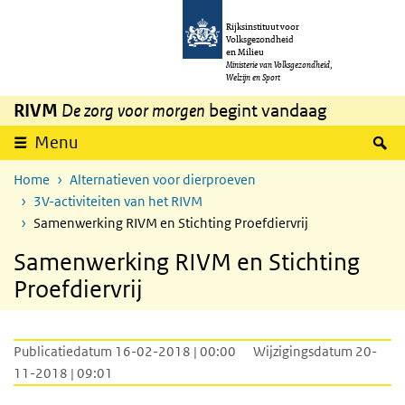
Overslaan en naar de inhoud gaan
Direct naar de hoofdnavigatie
Rijksinstituut voor
Volksgezondheid
en Milieu
Ministerie van Volksgezondheid,
Welzijn en Sport
RIVM
De zorg voor morgen
begint vandaag
Z
Menu
Home
Alternatieven voor dierproeven
3V-activiteiten van het RIVM
Samenwerking RIVM en Stichting Proefdiervrij
Samenwerking RIVM en Stichting
Proefdiervrij
Publicatiedatum 16-02-2018 | 00:00
Wijzigingsdatum 20-
11-2018 | 09:01