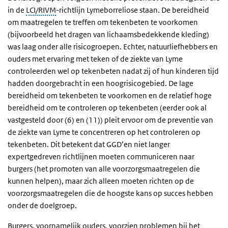
in de
LCI/RIVM
-richtlijn Lymeborreliose staan. De bereidheid
om maatregelen te treffen om tekenbeten te voorkomen
(bijvoorbeeld het dragen van lichaamsbedekkende kleding)
was laag onder alle risicogroepen. Echter, natuurliefhebbers en
ouders met ervaring met teken of de ziekte van Lyme
controleerden wel op tekenbeten nadat zij of hun kinderen tijd
hadden doorgebracht in een hoogrisicogebied. De lage
bereidheid om tekenbeten te voorkomen en de relatief hoge
bereidheid om te controleren op tekenbeten (eerder ook al
vastgesteld door (6) en (11)) pleit ervoor om de preventie van
de ziekte van Lyme te concentreren op het controleren op
tekenbeten. Dit betekent dat GGD’en niet langer
expertgedreven richtlijnen moeten communiceren naar
burgers (het promoten van alle voorzorgsmaatregelen die
kunnen helpen), maar zich alleen moeten richten op de
voorzorgsmaatregelen die de hoogste kans op succes hebben
onder de doelgroep.
Burgers, voornamelijk ouders, voorzien problemen bij het