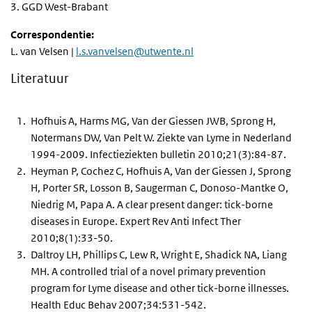
3. GGD West-Brabant
Correspondentie:
L. van Velsen |
l.s.vanvelsen@utwente.nl
Literatuur
Hofhuis A, Harms MG, Van der Giessen JWB, Sprong H,
Notermans DW, Van Pelt W. Ziekte van Lyme in Nederland
1994-2009. Infectieziekten bulletin 2010;21(3):84-87.
Heyman P, Cochez C, Hofhuis A, Van der Giessen J, Sprong
H, Porter SR, Losson B, Saugerman C, Donoso-Mantke O,
Niedrig M, Papa A. A clear present danger: tick-borne
diseases in Europe. Expert Rev Anti Infect Ther
2010;8(1):33-50.
Daltroy LH, Phillips C, Lew R, Wright E, Shadick NA, Liang
MH. A controlled trial of a novel primary prevention
program for Lyme disease and other tick-borne illnesses.
Health Educ Behav 2007;34:531-542.