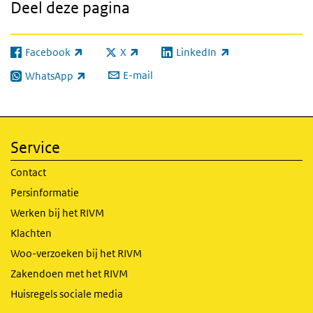
Deel deze pagina
Facebook
X
LinkedIn
(externe link)
(externe link)
(externe link)
E-mail
WhatsApp
(externe link)
Service
Contact
Persinformatie
Werken bij het RIVM
Klachten
Woo-verzoeken bij het RIVM
Zakendoen met het RIVM
Huisregels sociale media