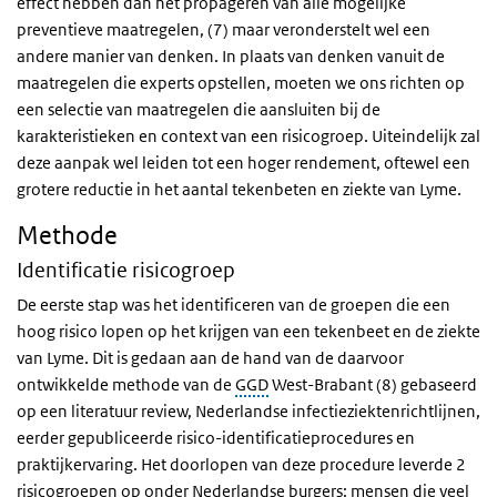
effect hebben dan het propageren van alle mogelijke
preventieve maatregelen, (7) maar veronderstelt wel een
andere manier van denken. In plaats van denken vanuit de
maatregelen die experts opstellen, moeten we ons richten op
een selectie van maatregelen die aansluiten bij de
karakteristieken en context van een risicogroep. Uiteindelijk zal
deze aanpak wel leiden tot een hoger rendement, oftewel een
grotere reductie in het aantal tekenbeten en ziekte van Lyme.
Methode
Identificatie risicogroep
De eerste stap was het identificeren van de groepen die een
hoog risico lopen op het krijgen van een tekenbeet en de ziekte
van Lyme. Dit is gedaan aan de hand van de daarvoor
ontwikkelde methode van de
GGD
West-Brabant (8) gebaseerd
op een literatuur review, Nederlandse infectieziektenrichtlijnen,
eerder gepubliceerde risico-identificatieprocedures en
praktijkervaring. Het doorlopen van deze procedure leverde 2
risicogroepen op onder Nederlandse burgers: mensen die veel