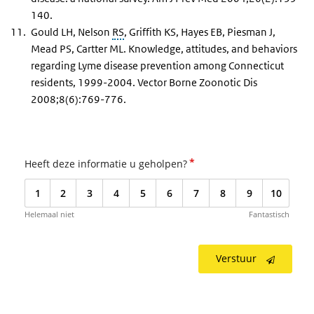
140.
Gould LH, Nelson
RS
, Griffith KS, Hayes EB, Piesman J,
Mead PS, Cartter ML. Knowledge, attitudes, and behaviors
regarding Lyme disease prevention among Connecticut
residents, 1999-2004. Vector Borne Zoonotic Dis
2008;8(6):769-776.
*
Heeft deze informatie u geholpen?
1
2
3
4
5
6
7
8
9
10
Helemaal niet
Fantastisch
Verstuur