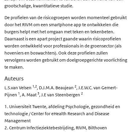
grootschalige, kwantitatieve studie.
De profielen van de risicogroepen worden momenteel gebruikt
door het RIVM om een smartphone app te ontwikkelen die
burgers helpt met het omgaan met teken en tekenbeten.
Daarnaast is een apart project gaande waarin risicoprofielen
worden ontwikkeld voor professionals in de groensector (als
hoveniers en boswachters). Ook deze profielen zullen
vervolgens worden gebruikt om doelgroepgerichte voorlichting
te maken.
Auteurs
1,2
2
L.S.van Velsen
, D.J.M.A. Beaujean
, J.E.W.C. van Gemert-
1
3
2
Pijnen
, A. Maat
, J.E van Steenbergen
1. Universiteit Twente, afdeling Psychologie, gezondheid en
technologie / Center for eHealth Research and Disease
Management
2. Centrum Infectieziektebestrijding, RIVM, Bilthoven