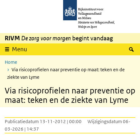
Overslaan en naar de inhoud gaan
Direct naar de hoofdnavigatie
Rijksinstituut voor
Volksgezondheid
en Milieu
Ministerie van Volksgezondheid,
Welzijn en Sport
RIVM
De zorg voor morgen
begint vandaag
Z
Menu
Home
Via risicoprofielen naar preventie op maat: teken en de
ziekte van Lyme
Via risicoprofielen naar preventie op
maat: teken en de ziekte van Lyme
Publicatiedatum 13-11-2012 | 00:00
Wijzigingsdatum 06-
03-2026 | 14:37