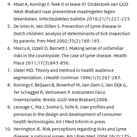
Maat A, Konings F. Teek it or leave it? Onderzoek van GGD
West-Brabant naar preventieve maatregelen tegen
tekenbeten. Infectieziekten bulletin 2010;21(7):221-223.
De Vries H, Van Dillen S. Prevention of Lyme disease in
Dutch children: analysis of determinants of tick inspection
by parents. Prev Med 2002;35(2):160-165.
Marcu A, Uzzell D, Barnett J. Making sense of unfamiliar
risks in the countryside: The case of Lyme disease. Health
Place 2011;17(3):843-850.
Slater MD. Theory and method in health audience
segmentation. J Health Commun 1996;1(3):267-283.
Konings F, Beljaars B, Boverhof M, Van Dam S, Van Dijk G,
Ter Schegget R, Verhoeven P. Instrument risico
inventarisatie. Breda: GGD-West Brabant;2008.
Lerouge C, Ma J, Sneha S, Tolle K. User profiles and
personas in the design and development of consumer
health technologies. Int J Med Inform in press.
Herrington JE. Risk perceptions regarding ticks and Lyme
disease: a national survey. Am J Prev Med 2004;26(2):135-