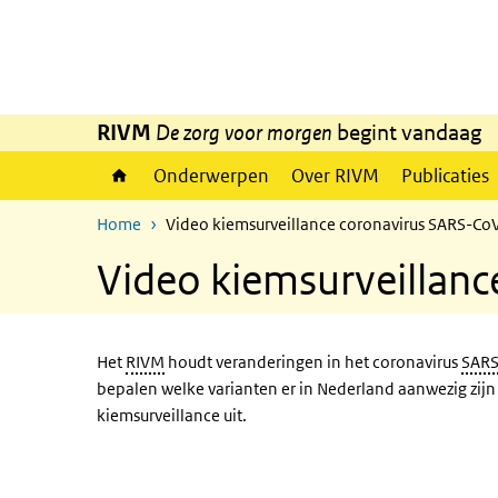
Overslaan en naar de inhoud gaan
Direct naar de hoofdnavigatie
RIVM
De zorg voor morgen
begint vandaag
Onderwerpen
Over RIVM
Publicaties
Home
Video kiemsurveillance coronavirus SARS-Co
Video kiemsurveillan
Het
RIVM
houdt veranderingen in het coronavirus
SAR
bepalen welke varianten er in Nederland aanwezig zij
kiemsurveillance uit.
Video Kiemsurveillance
Video