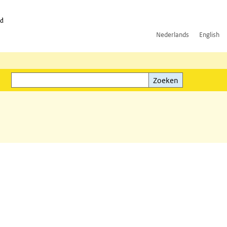
id
Nederlands
English
Zoeken
ink)
Zoeken