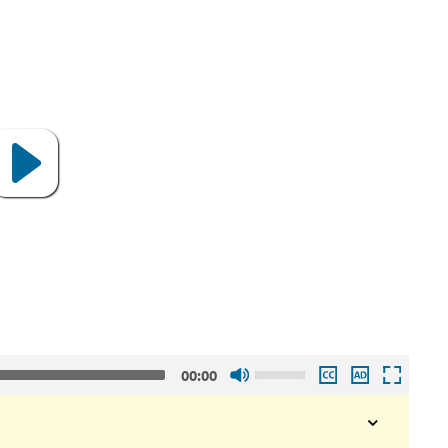
Gebruik
00:00
de
pijltjes
toetsen