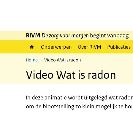
Overslaan en naar de inhoud gaan
Direct naar de hoofdnavigatie
RIVM
De zorg voor morgen
begint vandaag
Onderwerpen
Over RIVM
Publicaties
Home
Video Wat is radon
Video Wat is radon
In deze animatie wordt uitgelegd wat radon
om de blootstelling zo klein mogelijk te h
video
Video
Player