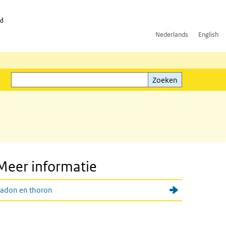
id
Nederlands
English
Zoeken
ink)
Zoeken
Meer informatie
adon en thoron