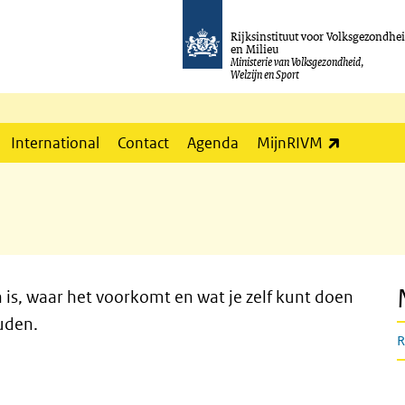
Rijksinstituut voor Volksgezondhe
en Milieu
Ministerie van Volksgezondheid,
Welzijn en Sport
(externe l
International
Contact
Agenda
MijnRIVM
 is, waar het voorkomt en wat je zelf kunt doen
ouden.
R