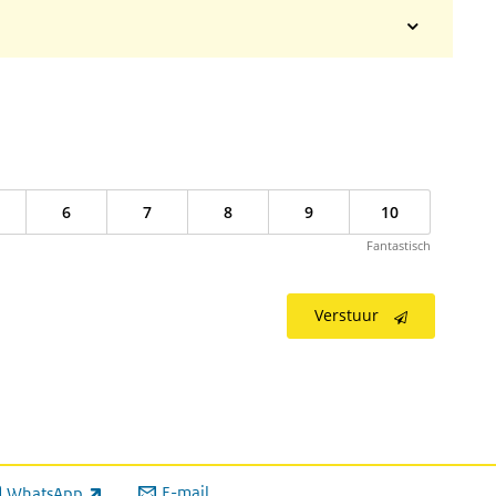
omhoog
en
omlaag
om
het
volume
harder
of
6
7
8
9
10
zachter
te
Fantastisch
zetten.
Verstuur
E-mail
WhatsApp