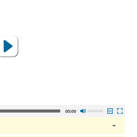
Gebruik
00:00
de
pijltjes
toetsen