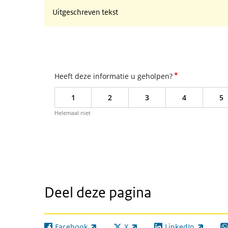
Uitgeschreven tekst
*
Heeft deze informatie u geholpen?
1
2
3
4
5
Helemaal niet
Deel deze pagina
Facebook
X
LinkedIn