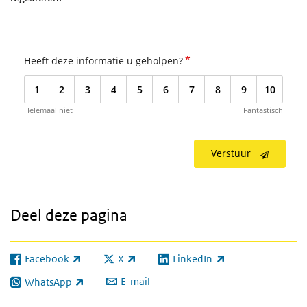
*
Heeft deze informatie u geholpen?
1
2
3
4
5
6
7
8
9
10
Helemaal niet
Fantastisch
Verstuur
Deel deze pagina
Facebook
X
LinkedIn
(externe link)
(externe link)
(externe link)
E-mail
WhatsApp
(externe link)