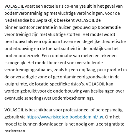
VOLASOIL
voert een actuele risico-analyse uit in het geval van
bodemverontreiniging met vluchtige verbindingen. Voor de
Nederlandse bouwpraktijk berekent VOLASOIL de
binnenluchtconcentratie in huizen gebouwd op bodems die
verontreinigd zijn met vluchtige stoffen. Het model wordt
beschouwd als een optimum tussen een degelijke theoretische
onderbouwing en de toepasbaarheid in de praktijk van het
bodemonderzoek. Een combinatie van meten en rekenen
is
mogelijk
. Het model berekent voor verschillende
verontreinigingssituaties, zoals bij een
drijflaag, puur product in
de onverzadigde zone of gecontamineerd grondwater in de
kruipruimte,
de locatie-specifieke risico's. VOLASOIL kan
worden gebruikt voor de onderbouwing van beslissingen over
eventuele sanering (Wet Bodembescherming).
VOLASOIL is beschikbaar voor professioneel of beroepsmatig
(externe link)
gebruik via
https://www.risicotoolboxbodem.nl/
. Om het
model te kunnen downloaden is het nodig om u eerst gratis te
registreren.