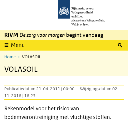
Overslaan en naar de inhoud gaan
Direct naar de hoofdnavigatie
Rijksinstituut voor
Volksgezondheid
en Milieu
Ministerie van Volksgezondheid,
Welzijn en Sport
RIVM
De zorg voor morgen
begint vandaag
Z
Menu
Home
VOLASOIL
VOLASOIL
Publicatiedatum 21-04-2011 | 00:00
Wijzigingsdatum 02-
11-2018 | 18:25
Rekenmodel voor het risico van
bodemverontreiniging met vluchtige stoffen.