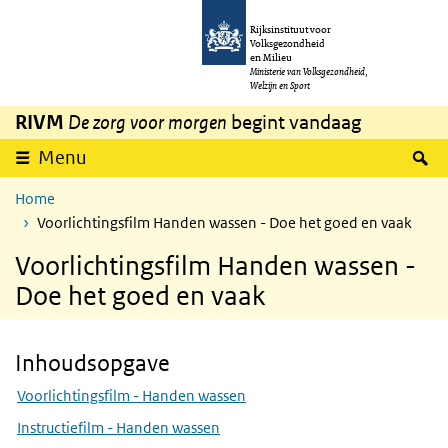
Overslaan en naar de inhoud gaan
Direct naar de hoofdnavigatie
Rijksinstituut voor
Volksgezondheid
en Milieu
Ministerie van Volksgezondheid,
Welzijn en Sport
RIVM
De zorg voor morgen
begint vandaag
Z
Menu
Home
Voorlichtingsfilm Handen wassen - Doe het goed en vaak
Voorlichtingsfilm Handen wassen -
Doe het goed en vaak
Inhoudsopgave
Skip Inhoudsopgave
Voorlichtingsfilm - Handen wassen
Instructiefilm - Handen wassen