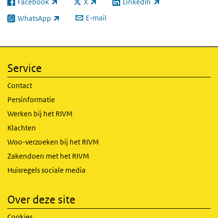
Facebook
X
LinkedIn
(externe link)
(externe link)
(externe link)
E-mail
WhatsApp
(externe link)
Service
Contact
Persinformatie
Werken bij het RIVM
Klachten
Woo-verzoeken bij het RIVM
Zakendoen met het RIVM
Huisregels sociale media
Over deze site
Cookies