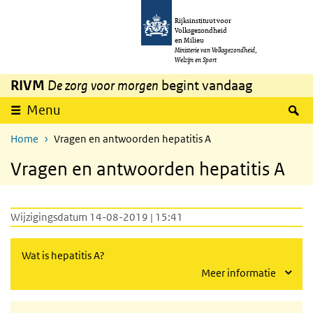
Overslaan en naar de inhoud gaan
Direct naar de hoofdnavigatie
Rijksinstituut voor
Volksgezondheid
en Milieu
Ministerie van Volksgezondheid,
Welzijn en Sport
RIVM
De zorg voor morgen
begint vandaag
Z
Menu
Home
Vragen en antwoorden hepatitis A
Vragen en antwoorden hepatitis A
Wijzigingsdatum 14-08-2019 | 15:41
Wat is hepatitis A?
Meer informatie