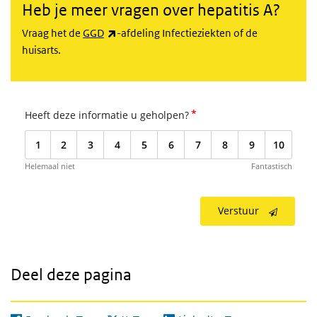
Heb je meer vragen over hepatitis A?
(externe link)
Vraag het de
GGD
-afdeling Infectieziekten of de
huisarts.
*
Heeft deze informatie u geholpen?
1
2
3
4
5
6
7
8
9
10
Helemaal niet
Fantastisch
Verstuur
Deel deze pagina