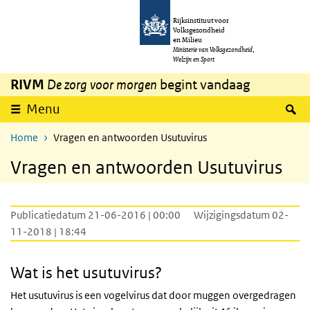
Overslaan en naar de inhoud gaan
Direct naar de hoofdnavigatie
Rijksinstituut voor
Volksgezondheid
en Milieu
Ministerie van Volksgezondheid,
Welzijn en Sport
RIVM
De zorg voor morgen
begint vandaag
Z
Menu
Home
Vragen en antwoorden Usutuvirus
Vragen en antwoorden Usutuvirus
Publicatiedatum 21-06-2016 | 00:00
Wijzigingsdatum 02-
11-2018 | 18:44
Wat is het usutuvirus?
Het usutuvirus is een vogelvirus dat door muggen overgedragen