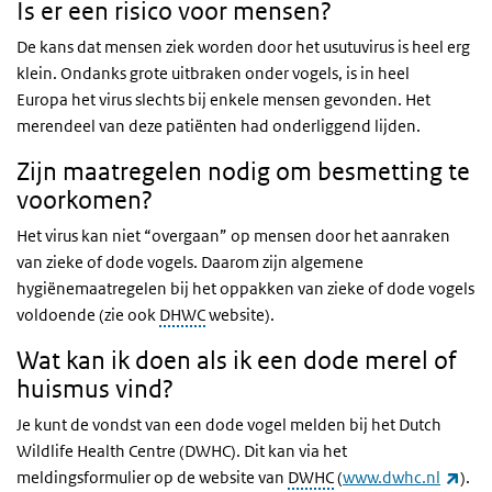
Is er een risico voor mensen?
De kans dat mensen ziek worden door het usutuvirus is heel erg
klein. Ondanks grote uitbraken onder vogels, is in heel
Europa het virus slechts bij enkele mensen gevonden. Het
merendeel van deze patiënten had onderliggend lijden.
Zijn maatregelen nodig om besmetting te
voorkomen?
Het virus kan niet “overgaan” op mensen door het aanraken
van zieke of dode vogels. Daarom zijn algemene
hygiënemaatregelen bij het oppakken van zieke of dode vogels
voldoende (zie ook
DHWC
website).
Wat kan ik doen als ik een dode merel of
huismus vind?
Je kunt de vondst van een dode vogel melden bij het Dutch
Wildlife Health Centre (DWHC). Dit kan via het
(ext
meldingsformulier op de website van
DWHC
(
www.dwhc.nl
).