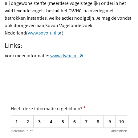
Bij ongewone sterfte (meerdere vogels tegelijk) onder in het
wild levende vogels besluit het DWHC, na overleg met
betrokken instanties, welke acties nodig zijn. Je mag de vondst
ook doorgeven aan Sovon Vogelonderzoek
(externe link)
Nederland(
www.sovon.nl
).
Links:
(externe link)
Voor meer informatie:
www.dwhc.nl
*
Heeft deze informatie u geholpen?
1
2
3
4
5
6
7
8
9
10
Helemaal niet
Fantastisch