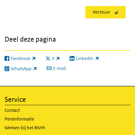
Verstuur
Deel deze pagina
Facebook
X
LinkedIn
(externe link)
(externe link)
(externe link)
E-mail
WhatsApp
(externe link)
Service
Contact
Persinformatie
Werken bij het RIVM