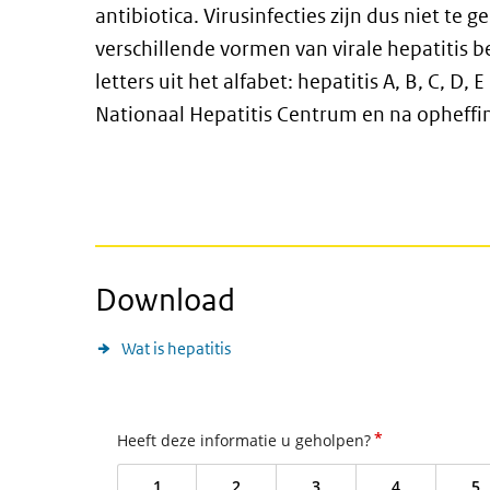
antibiotica. Virusinfecties zijn dus niet te
verschillende vormen van virale hepatitis
letters uit het alfabet: hepatitis A, B, C, D
Nationaal Hepatitis Centrum en na opheff
Download
Wat is hepatitis
*
Heeft deze informatie u geholpen?
1
2
3
4
5