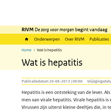
Overslaan en naar de inhoud gaan
Direct naar de hoofdnavigatie
RIVM
De zorg voor morgen
begint vandaag
Onderwerpen
Over RIVM
Publicaties
Home
Wat is hepatitis
Wat is hepatitis
Publicatiedatum 20-06-2013 | 00:00
Wijzigingsdat
Hepatitis is een ontsteking van de lever. Al
men van virale hepatitis. Virale hepatitis 
Virussen zijn uiterst kleine deeltjes die, in 