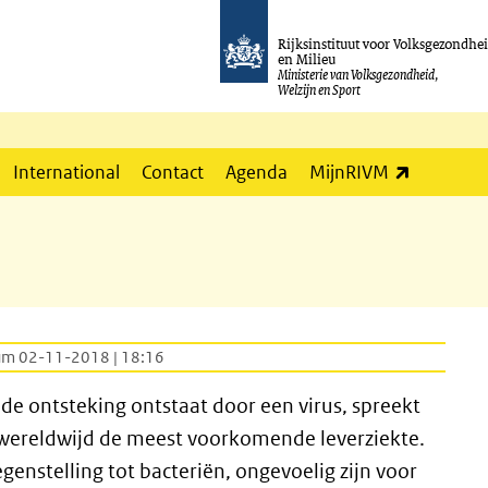
Rijksinstituut voor Volksgezondhe
en Milieu
Ministerie van Volksgezondheid,
Welzijn en Sport
(externe l
International
Contact
Agenda
MijnRIVM
um 02-11-2018 | 18:16
s de ontsteking ontstaat door een virus, spreekt
is wereldwijd de meest voorkomende leverziekte.
tegenstelling tot bacteriën, ongevoelig zijn voor