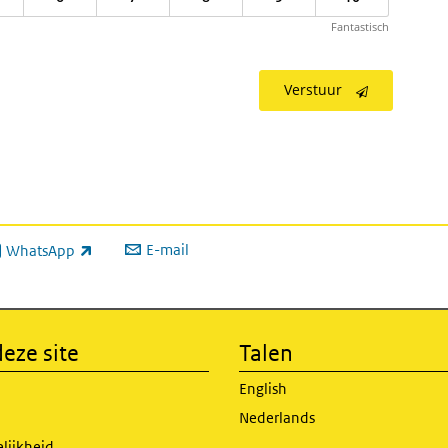
Fantastisch
Verstuur
E-mail
WhatsApp
xterne link)
eze site
Talen
English
Nederlands
lijkheid