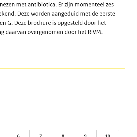
 genezen met antibiotica. Er zijn momenteel zes
 bekend. Deze worden aangeduid met de eerste
, E en G. Deze brochure is opgesteld door het
ing daarvan overgenomen door het RIVM.
6
7
8
9
10