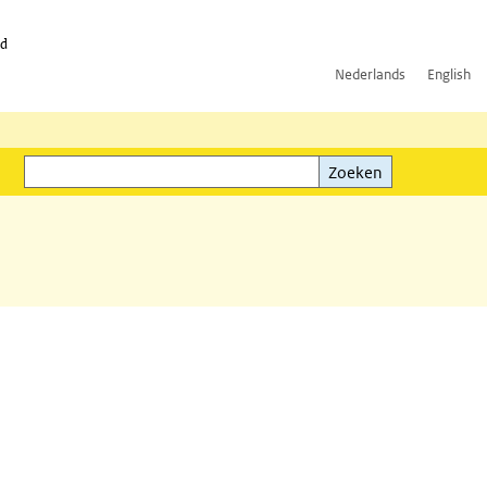
id
Nederlands
English
Zoeken
ink)
Zoeken