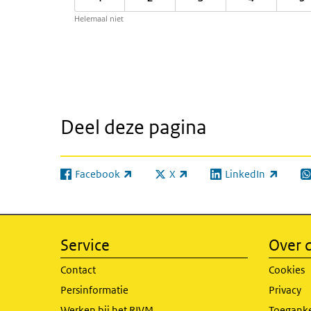
Helemaal niet
Deel deze pagina
Facebook
X
LinkedIn
(externe link)
(externe link)
(externe link)
(e
Service
Over d
Contact
Cookies
Persinformatie
Privacy
Werken bij het RIVM
Toeganke