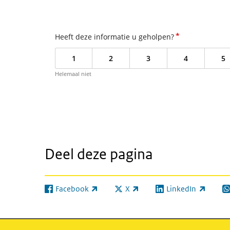
*
Heeft deze informatie u geholpen?
1
2
3
4
5
Helemaal niet
Deel deze pagina
Facebook
X
LinkedIn
(externe link)
(externe link)
(externe link)
(e