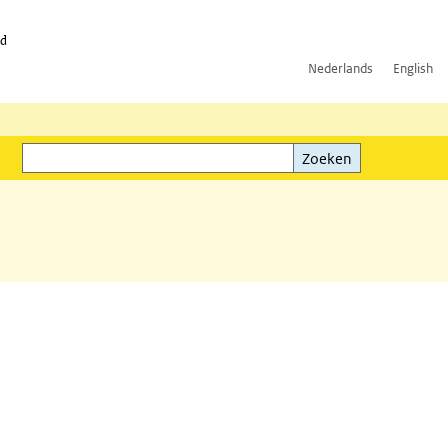
id
Nederlands
English
Zoeken
ink)
Zoeken