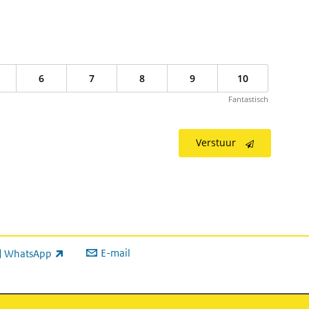
6
7
8
9
10
Fantastisch
Verstuur
E-mail
WhatsApp
xterne link)