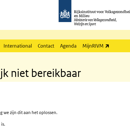
Rijksinstituut voor Volksgezondhe
en Milieu
Ministerie van Volksgezondheid,
Welzijn en Sport
(externe l
International
Contact
Agenda
MijnRIVM
jk niet bereikbaar
 we zijn dit aan het oplossen.
is.