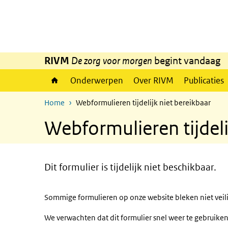
Overslaan en naar de inhoud gaan
Direct naar de hoofdnavigatie
RIVM
De zorg voor morgen
begint vandaag
Onderwerpen
Over RIVM
Publicaties
Home
Webformulieren tijdelijk niet bereikbaar
Webformulieren tijdeli
Dit formulier is tijdelijk niet beschikbaar.
Sommige formulieren op onze website bleken niet veilig
We verwachten dat dit formulier snel weer te gebruiken 