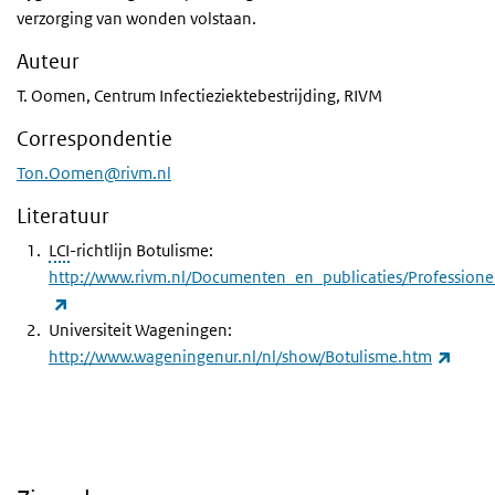
verzorging van wonden volstaan.
Auteur
T. Oomen, Centrum Infectieziektebestrijding, RIVM
Correspondentie
Ton.Oomen@rivm.nl
Literatuur
LCI
-richtlijn Botulisme:
http://www.rivm.nl/Documenten_en_publicaties/Professioneel_
(externe link)
Universiteit Wageningen:
(exter
http://www.wageningenur.nl/nl/show/Botulisme.htm