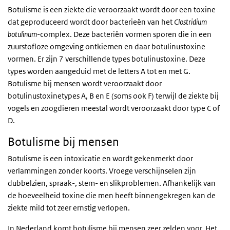
Botulisme is een ziekte die veroorzaakt wordt door een toxine
dat geproduceerd wordt door bacterie
ën
van het
Clostridium
botulinum
-complex. Deze bacteriën vormen sporen die in een
zuurstofloze omgeving ontkiemen en daar botulinustoxine
vormen. Er zijn 7 verschillende types botulinustoxine. Deze
types worden aangeduid met de letters A tot en met G.
Botulisme bij mensen wordt veroorzaakt door
botulinustoxinetypes A, B en E (soms ook F) terwijl de ziekte bij
vogels en zoogdieren meestal wordt veroorzaakt door type C of
D.
Botulisme bij mensen
Botulisme is een intoxicatie en wordt gekenmerkt door
verlammingen zonder koorts. Vroege verschijnselen zijn
dubbelzien, spraak-, stem- en slikproblemen. Afhankelijk van
de hoeveelheid toxine die men heeft binnengekregen kan de
ziekte mild tot zeer ernstig verlopen.
In Nederland komt botulisme bij mensen zeer zelden voor. Het