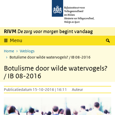
Overslaan en naar de inhoud gaan
Direct naar de hoofdnavigatie
Rijksinstituut voor
Volksgezondheid
en Milieu
Ministerie van Volksgezondheid,
Welzijn en Sport
RIVM
De zorg voor morgen
begint vandaag
Z
Menu
Home
Weblogs
Botulisme door wilde watervogels? / IB 08-2016
Botulisme door wilde watervogels?
/ IB 08-2016
Publicatiedatum 15-10-2016 | 16:11
Auteur