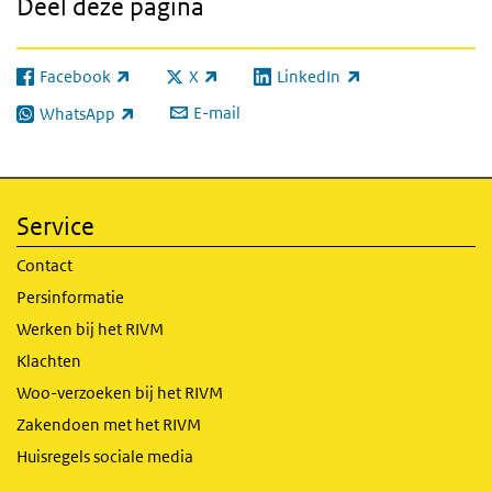
Deel deze pagina
Facebook
X
LinkedIn
(externe link)
(externe link)
(externe link)
E-mail
WhatsApp
(externe link)
Service
Contact
Persinformatie
Werken bij het RIVM
Klachten
Woo-verzoeken bij het RIVM
Zakendoen met het RIVM
Huisregels sociale media