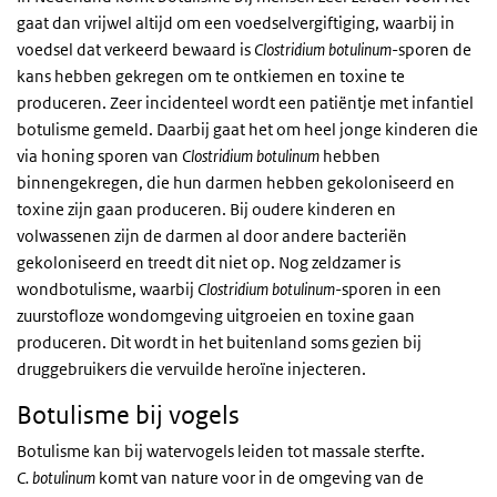
gaat dan vrijwel altijd om een voedselvergiftiging, waarbij in
voedsel dat verkeerd bewaard is
Clostridium botulinum
-sporen de
kans hebben gekregen om te ontkiemen en toxine te
produceren. Zeer incidenteel wordt een patiëntje met infantiel
botulisme gemeld. Daarbij gaat het om heel jonge kinderen die
via honing sporen van
Clostridium botulinum
hebben
binnengekregen, die hun darmen hebben gekoloniseerd en
toxine zijn gaan produceren. Bij oudere kinderen en
volwassenen zijn de darmen al door andere bacteriën
gekoloniseerd en treedt dit niet op. Nog zeldzamer is
wondbotulisme, waarbij
Clostridium botulinum
-sporen in een
zuurstofloze wondomgeving uitgroeien en toxine gaan
produceren. Dit wordt in het buitenland soms gezien bij
druggebruikers die vervuilde heroïne injecteren.
Botulisme bij vogels
Botulisme kan bij watervogels leiden tot massale sterfte.
C. botulinum
komt van nature voor in de omgeving van de