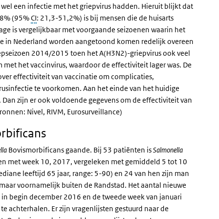
wel een infectie met het griepvirus hadden. Hieruit blijkt dat
e 38% (95%
CI
: 21,3-51,2%) is bij mensen die de huisarts
age is vergelijkbaar met voorgaande seizoenen waarin het
die in Nederland worden aangetoond komen redelijk overeen
griepseizoen 2014/2015 toen het A(H3N2)-griepvirus ook veel
t het vaccinvirus, waardoor de effectiviteit lager was. De
ver effectiviteit van vaccinatie om complicaties,
rusinfectie te voorkomen. Aan het einde van het huidige
 Dan zijn er ook voldoende gegevens om de effectiviteit van
ronnen: Nivel, RIVM, Eurosurveillance)
bificans
lla
Bovismorbificans gaande. Bij 53 patiënten is
Salmonella
en met week 10, 2017, vergeleken met gemiddeld 5 tot 10
mediane leeftijd 65 jaar, range: 5-90) en 24 van hen zijn man
maar voornamelijk buiten de Randstad. Het aantal nieuwe
en in begin december 2016 en de tweede week van januari
te achterhalen. Er zijn vragenlijsten gestuurd naar de