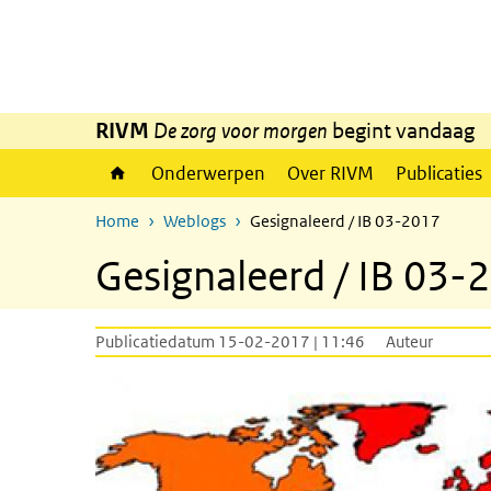
Overslaan en naar de inhoud gaan
Direct naar de hoofdnavigatie
RIVM
De zorg voor morgen
begint vandaag
Onderwerpen
Over RIVM
Publicaties
Home
Weblogs
Gesignaleerd / IB 03-2017
Gesignaleerd / IB 03-
Publicatiedatum 15-02-2017 | 11:46
Auteur