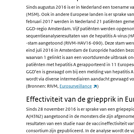
Sinds augustus 2016 is er in Nederland een toename 
(MSM). Ook in andere Europese landen is er sprake va
februari 2017 werden in Nederland 21 patiënten gemeld
GGD-regio Amsterdam. Vijf patiënten werden opgenomen
sequentieanalyseresultaten van de hepatitis A-virus (
-stam aangetoond (RIVM-HAV16-090). Deze stam werd 
eind juli 2016 in Amsterdam de Europride hadden bez
waarvan 1 gelinkt is aan een voortdurende uitbraak o
patiënten met hepatitis A gerapporteerd in 11 Europese 
GGD’en is gevraagd om bij een melding van hepatitis A 
wordt via diverse intermediairen aandacht gevraagd vo
(externe link)
(Bronnen: RIVM,
Eurosurveillance
)
Effectiviteit van de griepprik in E
Sinds 28 november 2016 is er sprake van een griepepi
A(H3N2) aangetoond in de monsters die zijn afgenome
resultaten van een studie naar de vaccineffectiviteit 
consortium zijn gepubliceerd. In de analyse wordt de v