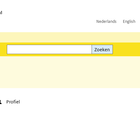
id
Nederlands
English
Zoeken
ink)
Zoeken
Profiel