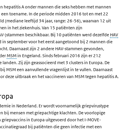
van hepatitis A onder mannen die seks hebben met mannen
n een toename. In de periode midden 2016 tot en met 22
 (mediane leeftijd 34 jaar, range: 26-56), waarvan 12 uit
 in het ziekenhuis. Van 15 patiënten zijn
HAV-)stammen beschikbaar. Bij 10 patiënten werd dezelfde
HAV
in september voor het eerst aangetoond bij 2 mannen die
ocht. Daarnaast zijn 2 andere HAV-stammen gevonden,
nder
MSM
in Engeland. Sinds februari 2016 zijn er 212
landen. Zij zijn geassocieerd met 3 clusters in Europa. De
bij MSM een aanvullende vragenlijst in te vullen. Daarnaast
or deze uitbraak en het vaccineren van MSM tegen hepatitis A.
uropa
demie in Nederland. Er wordt voornamelijk griepvirustype
n bij mensen met griepachtige klachten. De voorlopige
van griepvaccins in Europa uitgevoerd door het I-MOVE-
accinatiegraad bij patiënten die geen infectie met een