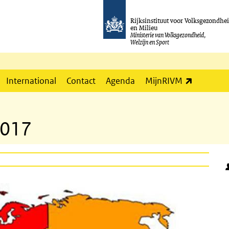
Rijksinstituut voor Volksgezondhe
en Milieu
Ministerie van Volksgezondheid,
Welzijn en Sport
(externe l
International
Contact
Agenda
MijnRIVM
2017