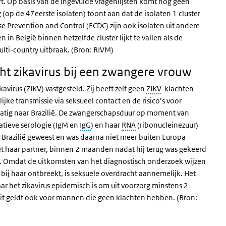
rt. Op basis van de ingevulde vragenlijsten komt nog geen
op de 47eerste isolaten) toont aan dat de isolaten 1 cluster
e Prevention and Control (ECDC) zijn ook isolaten uit andere
 in België binnen hetzelfde cluster lijkt te vallen als de
lti-country uitbraak
. (Bron: RIVM)
ht zikavirus bij een zwangere vrouw
avirus (ZIKV) vastgesteld. Zij heeft zelf geen
ZIKV
-klachten
ke transmissie via seksueel contact en de risico’s voor
matig naar Brazilië. De zwangerschapsduur op moment van
tieve serologie (IgM en
IgG
) en haar
RNA
(ribonucleinezuur)
in Brazilië geweest en was daarna niet meer buiten Europa
t haar partner, binnen 2 maanden nadat hij terug was gekeerd
ad. Omdat de uitkomsten van het diagnostisch onderzoek wijzen
bij haar ontbreekt, is seksuele overdracht aannemelijk. Het
r het zikavirus epidemisch is om uit voorzorg minstens 2
t geldt ook voor mannen die geen klachten hebben. (Bron: