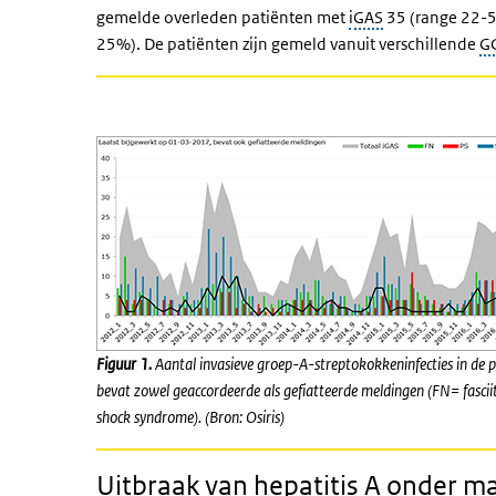
gemelde overleden patiënten met
iGAS
35 (range 22-5
25%). De patiënten zijn gemeld vanuit verschillende
G
Figuur 1.
Aantal invasieve groep-A-streptokokkeninfecties in de
bevat zowel geaccordeerde als gefiatteerde meldingen (FN= fasciit
shock syndrome). (Bron: Osiris)
Uitbraak van hepatitis A onder 