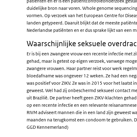
patiënten en er is een patiëntcontroleonderzoek gesta
duidelijke bron naar voren. Whole genome sequencing (
vormen. Op verzoek van het European Centre for Diseas
landen getypeerd. Daaruit blijkt dat de meeste patiënten
Nederlandse patiënten en er dus sprake lijkt van een
mu
Waarschijnlijke seksuele overdrac
Er is bij een zwangere vrouw een recente infectie met zik
gehad, maar is getest op eigen verzoek, vanwege mogelij
zwangere vrouwen. Haar partner reist voor werk regel
bloedafname was ongeveer 12 weken. Ze had een nega
was positief voor ZIKV. Ze was in 2015 voor het laatst 
geweest. Wel had zij onbeschermd seksueel contact me
uit Brazilië. De partner heeft geen ZIKV-klachten geh
op een recente infectie en een relevante reisanamnese 
RIVM adviseert mannen die in een land zijn geweest waa
maanden na terugkomst een condoom te gebruiken. Di
GGD Kennemerland)