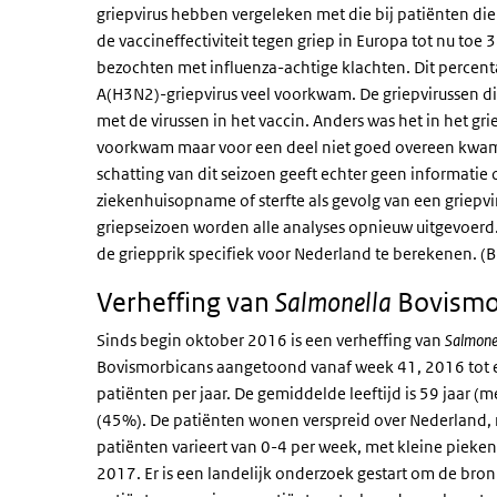
griepvirus hebben vergeleken met die bij patiënten die 
de vaccineffectiviteit tegen griep in Europa tot nu to
bezochten met influenza-achtige klachten. Dit percent
A(H3N2)-griepvirus veel voorkwam. De griepvirussen 
met de virussen in het vaccin. Anders was het in het 
voorkwam maar voor een deel niet goed overeen kwam me
schatting van dit seizoen geeft echter geen informatie o
ziekenhuisopname of sterfte als gevolg van een griepvi
griepseizoen worden alle analyses opnieuw uitgevoerd.
de griepprik specifiek voor Nederland te berekenen. (B
Verheffing van
Bovismor
Salmonella
Sinds begin oktober 2016 is een verheffing van
Salmone
Bovismorbicans aangetoond vanaf week 41, 2016 tot 
patiënten per jaar. De gemiddelde leeftijd is 59 jaar (
(45%). De patiënten wonen verspreid over Nederland, 
patiënten varieert van 0-4 per week, met kleine piek
2017. Er is een landelijk onderzoek gestart om de bron 