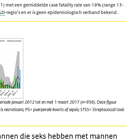
1) met een gemiddelde case fatality rate van 19% (range 13-
GD
-regio’s en er is geen epidemiologisch verband bekend.
 periode januari 2012 tot en met 1 maart 2017 (n=956). Deze figuur
is necroticans; PS= puerperale koorts of sepsis; STSS= Streptococcal toxic
mannen die seks hebben met mannen