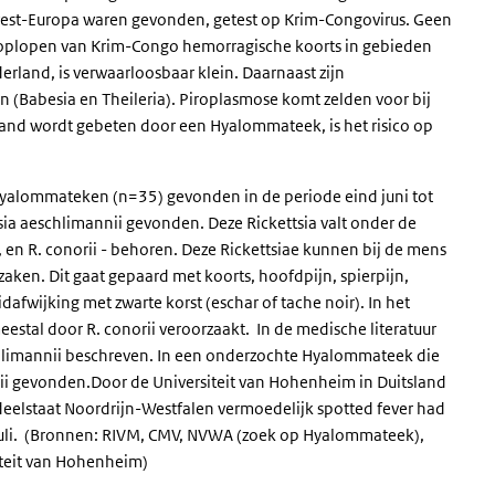
est-Europa waren gevonden, getest op Krim-Congovirus. Geen
et oplopen van Krim-Congo hemorragische koorts in gebieden
derland, is verwaarloosbaar klein. Daarnaast zijn
(Babesia en Theileria). Piroplasmose komt zelden voor bij
and wordt gebeten door een Hyalommateek, is het risico op
Hyalommateken (n=35) gevonden in de periode eind juni tot
tsia aeschlimannii gevonden. Deze Rickettsia valt onder de
e, en R. conorii - behoren. Deze Rickettsiae kunnen bij de mens
aken. Dit gaat gepaard met koorts, hoofdpijn, spierpijn,
dafwijking met zwarte korst (eschar of tache noir). In het
estal door R. conorii veroorzaakt. In de medische literatuur
schlimannii beschreven. In een onderzochte Hyalommateek die
nii gevonden.Door de Universiteit van Hohenheim in Duitsland
eelstaat Noordrijn-Westfalen vermoedelijk spotted fever had
uli. (Bronnen: RIVM, CMV, NVWA (zoek op Hyalommateek),
siteit van Hohenheim)