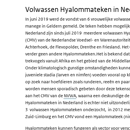
Volwassen Hyalommateken in Ne
In juni 2019 werd de vondst van 6 vrouwelijke volw
manege in Geldern gemeld. De teken hebben mogelijk 
Nederland zijn sinds juli 2019 meerdere volwassen 
(CMV) van de Nederlandse Voedsel- en Warenautorite
Achterhoek, de Flevopolder, Drenthe en Friesland. Het
verder geen andere Hyalommateken.Het is bekend dat 
trekvogels vanuit Afrika en het gebied van de Middel
Onder klimatologisch gunstige omstandigheden kunnen
juveniele stadia (larven en nimfen) voeden vooral op
op zoek naar hoefdieren zoals runderen, reeën en p
worden mensen sporadisch gebeten door deze tekens
aan het CMV van de
NVWA
, waarna een deskundige de 
Hyalommateken in Nederland is echter niet uitzonderli
3 volwassen Hyalommateken onderzocht, in 2012 mel
Zuid-Limburg en het CMV vond een Hyalommateek (nimf
Hyalommateken kunnen fungeren als vector voor versc