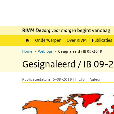
Overslaan en naar de inhoud gaan
Direct naar de hoofdnavigatie
RIVM
De zorg voor morgen
begint vandaag
Onderwerpen
Over RIVM
Publicaties
Home
Weblogs
Gesignaleerd / IB 09-2019
Gesignaleerd / IB 09-
Publicatiedatum 15-09-2019 | 11:30
Auteur