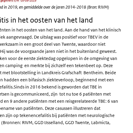
aand in 2019, en gemiddelde over de jaren 2014-2018 (Bron: RIVM)
is in het oosten van het land
tiënten in het oosten van het land. Aan de hand van het klinisch
iek aangevraagd. De uitslag was positief voor TBEV in de
n werkzaam in een groot deel van Twente, waardoor niet
. Hij was de voorgaande jaren niet in het buitenland geweest.
weken voor de eerste ziektedag opgelopen in de omgeving van
een camping en merkte bij zichzelf een tekenbeet op. Deze
t met blootstelling in Landkreis Grafschaft Bentheim. Beide
n hadden een bifasisch ziekteverloop, beginnend met een
falitis.Sinds in 2016 bekend is geworden dat TBE in
rtsen is gecommuniceerd, zijn tot nu toe 6 patiënten met
d en 9 andere patiënten met een reisgerelateerde TBE: 6 van
ename van patiënten. Deze casussen illustreren dat
n zijn op tekenencefalitis bij patiënten met neurologische
st. (Bronnen: RIVM, GGD IJsselland, GGD Twente, Labmicta,