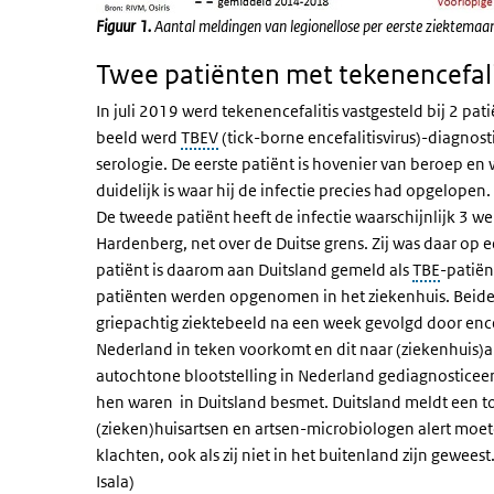
Figuur 1.
Aantal meldingen van legionellose per eerste ziektem
Twee patiënten met tekenencefalit
In juli 2019 werd tekenencefalitis vastgesteld bij 2 pa
beeld werd
TBEV
(tick-borne encefalitisvirus)-diagnost
serologie. De eerste patiënt is hovenier van beroep e
duidelijk is waar hij de infectie precies had opgelopen
De tweede patiënt heeft de infectie waarschijnlijk 3 
Hardenberg, net over de Duitse grens. Zij was daar op 
patiënt is daarom aan Duitsland gemeld als
TBE
-patiën
patiënten werden opgenomen in het ziekenhuis. Beide
griepachtig ziektebeeld na een week gevolgd door ence
Nederland in teken voorkomt en dit naar (ziekenhuis)a
autochtone blootstelling in Nederland gediagnosticeer
hen waren in Duitsland besmet. Duitsland meldt een to
(zieken)huisartsen en artsen-microbiologen alert moete
klachten, ook als zij niet in het buitenland zijn gewee
Isala)