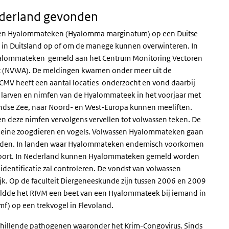
derland gevonden
assen Hyalommateken (Hyalomma marginatum) op een Duitse
in Duitsland op of om de manege kunnen overwinteren. In
Hyalommateken gemeld aan het Centrum Monitoring Vectoren
it (NVWA). De meldingen kwamen onder meer uit de
 CMV heeft een aantal locaties onderzocht en vond daarbij
larven en nimfen van de Hyalommateek in het voorjaar met
landse Zee, naar Noord- en West-Europa kunnen meeliften.
 deze nimfen vervolgens vervellen tot volwassen teken. De
 kleine zoogdieren en vogels. Volwassen Hyalommateken gaan
aarden. In landen waar Hyalommateken endemisch voorkomen
oort. In Nederland kunnen Hyalommateken gemeld worden
identificatie zal controleren. De vondst van volwassen
jk. Op de faculteit Diergeneeskunde zijn tussen 2006 en 2009
dde het RIVM een beet van een Hyalommateek bij iemand in
) op een trekvogel in Flevoland.
hillende pathogenen waaronder het Krim-Congovirus. Sinds