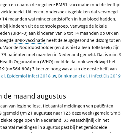
egen en daarna de reguliere BMR1-vaccinatie rond de leeftijd
ziektebeeld. Uit recent onderzoek is gebleken dat vervroegd
p 14 maanden wat minder antistoffen in hun bloed hadden,
an bij kinderen uit de controlegroep. Vanwege de lokale
 bieden (BRM-0) aan kinderen van 6 tot 14 maanden op Urk en
rvroegde
BMR-vaccinatie
heeft de Jeugdgezondheidszorg tot en
 Voor de Noordoostpolder (en dus niet alleen Tollebeek) zijn
jn 73 patiënten met mazelen in Nederland gemeld. Dat is ruim 3
rld Health Organization (WHO) meldde dat ook wereldwijd het
19 (n=364.808) 3 keer zo hoog was als in de eerste helft van
(externe link)
al. Epidemiol Infect 2018
,
Brinkman et al. J Infect Dis 2019
in de maand augustus
aan van legionellose. Het aantal meldingen van patiënten
38 (gemeld t/m 21 augustus) naar 123 deze week (gemeld t/m 5
ziekte opgelopen in Nederland, 33 waarschijnlijk in het
et aantal meldingen in augustus past bij het gemiddelde