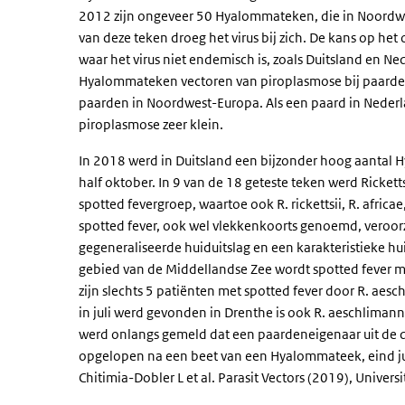
2012 zijn ongeveer 50 Hyalommateken, die in Noordw
van deze teken droeg het virus bij zich. De kans op h
waar het virus niet endemisch is, zoals Duitsland en Ne
Hyalommateken vectoren van piroplasmose bij paarden 
paarden in Noordwest-Europa. Als een paard in Nederl
piroplasmose zeer klein.
In 2018 werd in Duitsland een bijzonder hoog aantal 
half oktober. In 9 van de 18 geteste teken werd Ricket
spotted fevergroep, waartoe ook R. rickettsii, R. africa
spotted fever, ook wel vlekkenkoorts genoemd, veroorz
gegeneraliseerde huiduitslag en een karakteristieke hui
gebied van de Middellandse Zee wordt spotted fever me
zijn slechts 5 patiënten met spotted fever door R. ae
in juli werd gevonden in Drenthe is ook R. aeschliman
werd onlangs gemeld dat een paardeneigenaar uit de d
opgelopen na een beet van een Hyalommateek, eind j
Chitimia-Dobler L et al. Parasit Vectors (2019), Univer