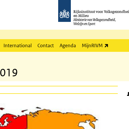
Rijksinstituut voor Volksgezondhe
en Milieu
Ministerie van Volksgezondheid,
Welzijn en Sport
(externe l
International
Contact
Agenda
MijnRIVM
2019