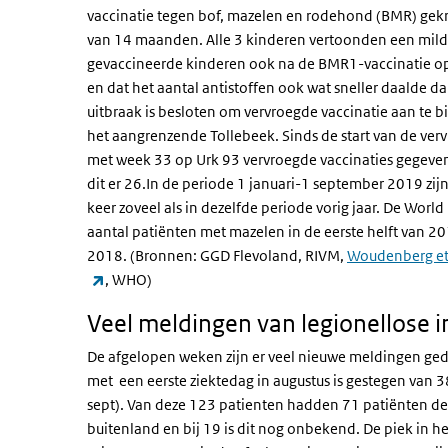
vaccinatie tegen bof, mazelen en rodehond (BMR) gekr
van 14 maanden. Alle 3 kinderen vertoonden een mild 
gevaccineerde kinderen ook na de BMR1-vaccinatie o
en dat het aantal antistoffen ook wat sneller daalde d
uitbraak is besloten om vervroegde vaccinatie aan te
het aangrenzende Tollebeek. Sinds de start van de ve
met week 33 op Urk 93 vervroegde vaccinaties gegeven.
dit er 26.In de periode 1 januari-1 september 2019 zi
keer zoveel als in dezelfde periode vorig jaar. De Wo
aantal patiënten met mazelen in de eerste helft van 20
2018. (Bronnen: GGD Flevoland, RIVM,
Woudenberg et 
(externe link)
, WHO)
Veel meldingen van legionellose 
De afgelopen weken zijn er veel nieuwe meldingen ged
met een eerste ziektedag in augustus is gestegen van 
sept). Van deze 123 patienten hadden 71 patiënten de 
buitenland en bij 19 is dit nog onbekend. De piek in h