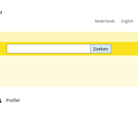
id
Nederlands
English
Zoeken
ink)
Zoeken
Profiel