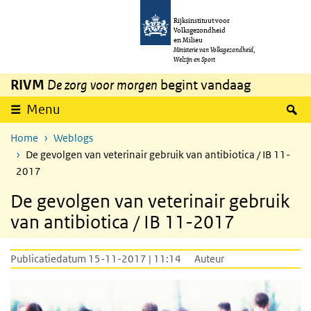
Overslaan en naar de inhoud gaan
Direct naar de hoofdnavigatie
Rijksinstituut voor
Volksgezondheid
en Milieu
Ministerie van Volksgezondheid,
Welzijn en Sport
RIVM
De zorg voor morgen
begint vandaag
Z
Menu
Home
Weblogs
De gevolgen van veterinair gebruik van antibiotica / IB 11-
2017
De gevolgen van veterinair gebruik
van antibiotica / IB 11-2017
Publicatiedatum 15-11-2017 | 11:14
Auteur