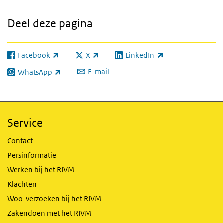
Deel deze pagina
Facebook
X
LinkedIn
(externe link)
(externe link)
(externe link)
E-mail
WhatsApp
(externe link)
Service
Contact
Persinformatie
Werken bij het RIVM
Klachten
Woo-verzoeken bij het RIVM
Zakendoen met het RIVM