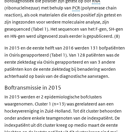
bofdiagnostiek die positief zijn getest op bof
RNA
(ribonucleïnezuur) met behulp van
PCR
(polymerase chain
reaction), als ook materialen die elders positief zijn getest en
zijn ingezonden voor verdere moleculaire analyse, zijn
gesequenced (Tabel 1). Het sequencen van het F-gen, SH-gen
en HN-gen werd uitgevoerd zoals eerder is gepubliceerd. (8)
In 2015 en de eerste helft van 2016 werden 131 bofpatiënten
in Osiris gerapporteerd (Tabel 1). Van 128 patiënten was de
eerste ziektedag via Osiris gerapporteerd en van 3 andere
patiënten kon de eerste ziektedag bij benadering worden
achterhaald op basis van de diagnostische aanvragen.
Boftransmissie in 2015
In 2015 werden er 2 epidemiologische bofclusters
waargenomen. Cluster 1 (n=13) was gerelateerd aan een
hockeyvereniging in Zuid-Holland. Tot dit cluster behoorden
onder andere enkele teamgenoten van de indexpatiënt. De
indexpatiënt uit dit cluster kreeg op medio maart de eerste