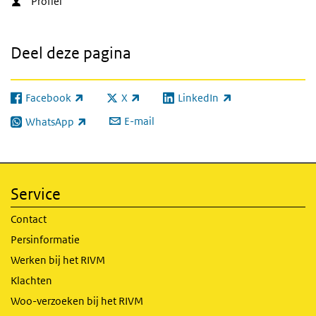
Profiel
Deel deze pagina
Facebook
X
LinkedIn
(externe link)
(externe link)
(externe link)
E-mail
WhatsApp
(externe link)
Service
Contact
Persinformatie
Werken bij het RIVM
Klachten
Woo-verzoeken bij het RIVM