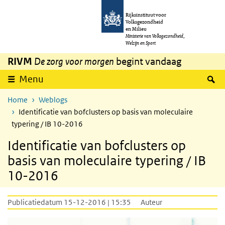
Overslaan en naar de inhoud gaan
Direct naar de hoofdnavigatie
Rijksinstituut voor
Volksgezondheid
en Milieu
Ministerie van Volksgezondheid,
Welzijn en Sport
RIVM
De zorg voor morgen
begint vandaag
Z
Menu
Home
Weblogs
Identificatie van bofclusters op basis van moleculaire
typering / IB 10-2016
Identificatie van bofclusters op
basis van moleculaire typering / IB
10-2016
Publicatiedatum 15-12-2016 | 15:35
Auteur