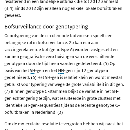
resulterend in een landelijke uitbraak die tot 2012 aanhield.
(3,4) Sinds 2012 zijn er alleen nog enkele lokale bofuitbraken
geweest.
Bofsurveillance door genotypering
Genotypering van de circulerende bofvirussen speelt een
belangrijke rol in bofsurveillance. Zo kan een aan
vaccingerelateerde bof (genotype A) worden vastgesteld en
kunnen geografische verschuivingen van de verschillende
genotypen door de tijd heen worden gedetecteerd. (5) Op
basis van het
SH
-gen en het
HN
-gen zijn 12 genotypen
gedefinieerd. (6) Het SH-gen is relatief klein en wordt meestal
gebruikt voor typering vanwege de grote variabiliteit in dit gen.
(7) Binnen genotype G-stammen blijkt de variatie in het SH-
gen echter gering te zijn, wat resulteerde in grote clusters met
identieke SH-gen-sequenties tijdens de recente genotype G-
bofuitbraken in Nederland. (3)
Om de moleculaire resolutie te vergroten hebben wij naast het