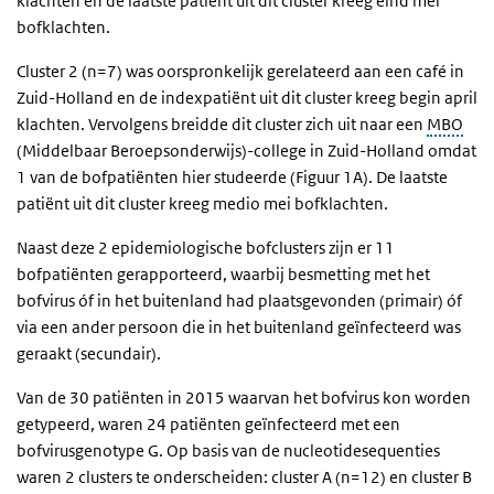
klachten en de laatste patiënt uit dit cluster kreeg eind mei
bofklachten.
Cluster 2 (n=7) was oorspronkelijk gerelateerd aan een café in
Zuid-Holland en de indexpatiënt uit dit cluster kreeg begin april
klachten. Vervolgens breidde dit cluster zich uit naar een
MBO
(Middelbaar Beroepsonderwijs)-college in Zuid-Holland omdat
1 van de bofpatiënten hier studeerde (Figuur 1A). De laatste
patiënt uit dit cluster kreeg medio mei bofklachten.
Naast deze 2 epidemiologische bofclusters zijn er 11
bofpatiënten gerapporteerd, waarbij besmetting met het
bofvirus óf in het buitenland had plaatsgevonden (primair) óf
via een ander persoon die in het buitenland geïnfecteerd was
geraakt (secundair).
Van de 30 patiënten in 2015 waarvan het bofvirus kon worden
getypeerd, waren 24 patiënten geïnfecteerd met een
bofvirusgenotype G. Op basis van de nucleotidesequenties
waren 2 clusters te onderscheiden: cluster A (n=12) en cluster B