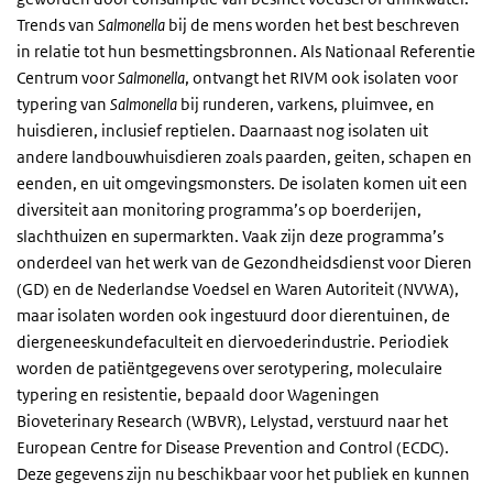
Trends van
Salmonella
bij de mens worden het best beschreven
in relatie tot hun besmettingsbronnen. Als Nationaal Referentie
Centrum voor
Salmonella
, ontvangt het RIVM ook isolaten voor
typering van
Salmonella
bij runderen, varkens, pluimvee, en
huisdieren, inclusief reptielen. Daarnaast nog isolaten uit
andere landbouwhuisdieren zoals paarden, geiten, schapen en
eenden, en uit omgevingsmonsters. De isolaten komen uit een
diversiteit aan monitoring programma’s op boerderijen,
slachthuizen en supermarkten. Vaak zijn deze programma’s
onderdeel van het werk van de Gezondheidsdienst voor Dieren
(GD) en de Nederlandse Voedsel en Waren Autoriteit (NVWA),
maar isolaten worden ook ingestuurd door dierentuinen, de
diergeneeskundefaculteit en diervoederindustrie. Periodiek
worden de patiëntgegevens over serotypering, moleculaire
typering en resistentie, bepaald door Wageningen
Bioveterinary Research (WBVR), Lelystad, verstuurd naar het
European Centre for Disease Prevention and Control (ECDC).
Deze gegevens zijn nu beschikbaar voor het publiek en kunnen