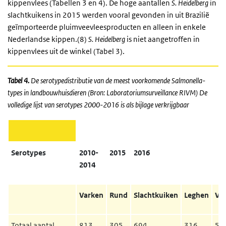
kippenvlees (Tabellen 3 en 4). De hoge aantallen
S.
Heidelberg
in
slachtkuikens in 2015 werden vooral gevonden in uit Brazilië
geïmporteerde pluimveevleesproducten en alleen in enkele
Nederlandse kippen.(8)
S.
Heidelberg
is niet aangetroffen in
kippenvlees uit de winkel (Tabel 3).
Tabel 4.
De serotypedistributie van de meest voorkomende Salmonella-
types in landbouwhuisdieren (Bron: Laboratoriumsurveillance RIVM) De
volledige lijst van serotypes 2000-2016 is als bijlage verkrijgbaar
Serotypes
2010-
2015
2016
2014
Varken
Rund
Slachtkuiken
Leghen
Va
Totaal aantal
813
305
694
316
54