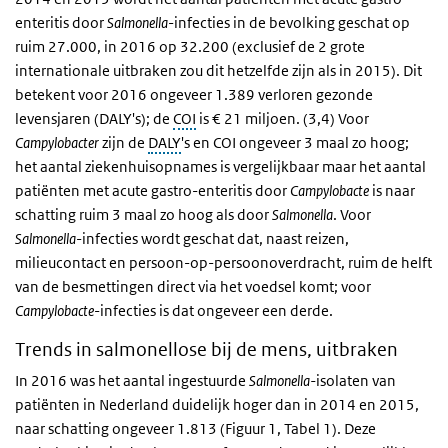
enteritis door
Salmonella
-infecties in de bevolking geschat op
ruim 27.000, in 2016 op 32.200 (exclusief de 2 grote
internationale uitbraken zou dit hetzelfde zijn als in 2015). Dit
betekent voor 2016 ongeveer 1.389 verloren gezonde
levensjaren (DALY's); de
COI
is € 21 miljoen. (3,4) Voor
Campylobacter
zijn de
DALY
's en COI ongeveer 3 maal zo hoog;
het aantal ziekenhuisopnames is vergelijkbaar maar het aantal
patiënten met acute gastro-enteritis door
Campylobacte
is naar
schatting ruim 3 maal zo hoog als door
Salmonella
. Voor
Salmonella
-infecties wordt geschat dat, naast reizen,
milieucontact en persoon-op-persoonoverdracht, ruim de helft
van de besmettingen direct via het voedsel komt; voor
Campylobacte
-infecties is dat ongeveer een derde.
Trends in salmonellose bij de mens, uitbraken
In 2016 was het aantal ingestuurde
Salmonella-
isolaten van
patiënten in Nederland duidelijk hoger dan in 2014 en 2015,
naar schatting ongeveer 1.813 (Figuur 1, Tabel 1). Deze