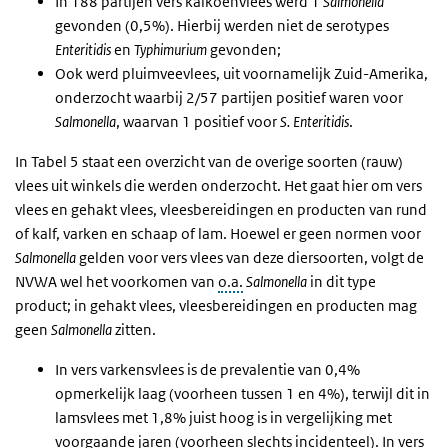
In 188 partijen vers kalkoenvlees werd 1
Salmonella
gevonden (0,5%). Hierbij werden niet de serotypes
Enteritidis
en
Typhimurium
gevonden;
Ook werd pluimveevlees, uit voornamelijk Zuid-Amerika,
onderzocht waarbij 2/57 partijen positief waren voor
Salmonella
, waarvan 1 positief voor
S.
Enteritidis
.
In Tabel 5 staat een overzicht van de overige soorten (rauw)
vlees uit winkels die werden onderzocht. Het gaat hier om vers
vlees en gehakt vlees, vleesbereidingen en producten van rund
of kalf, varken en schaap of lam. Hoewel er geen normen voor
Salmonella
gelden voor vers vlees van deze diersoorten, volgt de
NVWA wel het voorkomen van
o.a.
Salmonella
in dit type
product; in gehakt vlees, vleesbereidingen en producten mag
geen
Salmonella
zitten.
In vers varkensvlees is de prevalentie van 0,4%
opmerkelijk laag (voorheen tussen 1 en 4%), terwijl dit in
lamsvlees met 1,8% juist hoog is in vergelijking met
voorgaande jaren (voorheen slechts incidenteel). In vers