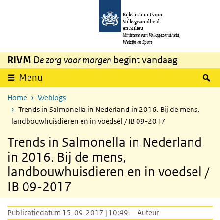
Overslaan en naar de inhoud gaan
Direct naar de hoofdnavigatie
Rijksinstituut voor
Volksgezondheid
en Milieu
Ministerie van Volksgezondheid,
Welzijn en Sport
RIVM
De zorg voor morgen
begint vandaag
Z
Menu
Home
Weblogs
Trends in Salmonella in Nederland in 2016. Bij de mens,
landbouwhuisdieren en in voedsel / IB 09-2017
Trends in Salmonella in Nederland
in 2016. Bij de mens,
landbouwhuisdieren en in voedsel /
IB 09-2017
Publicatiedatum 15-09-2017 | 10:49
Auteur