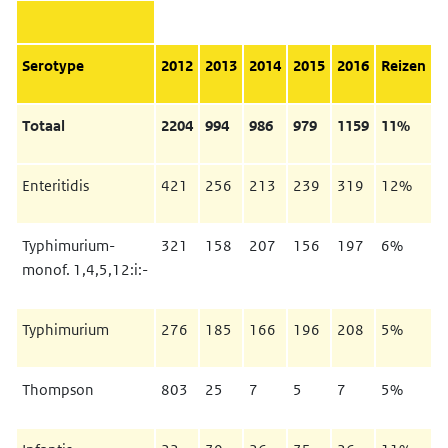
Serotype
2012
2013
2014
2015
2016
Reizen
Totaal
2204
994
986
979
1159
11%
Enteritidis
421
256
213
239
319
12%
Typhimurium-
321
158
207
156
197
6%
monof. 1,4,5,12:i:-
Typhimurium
276
185
166
196
208
5%
Thompson
803
25
7
5
7
5%