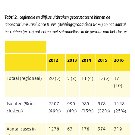
Tabel 2.
Regionale en diffuse uitbraken geconstateerd binnen de
laboratoriumsurveillance RIVM (dekkingsgraad circa 64%) en het aantal
betrokken (extra) patiënten met salmonellose in de periode van het cluster
2012
2013
2014
2015
2016
Totaal (regionaal)
20 (5)
5 (2)
11 (4)
15 (5)
17
(10)
Isolaten (% in
2207
995
985
978
1158
clusters)
(49%)
(4%)
(13%)
(22%)
(25%)
Aantal cases in
1278
63
178
374
319