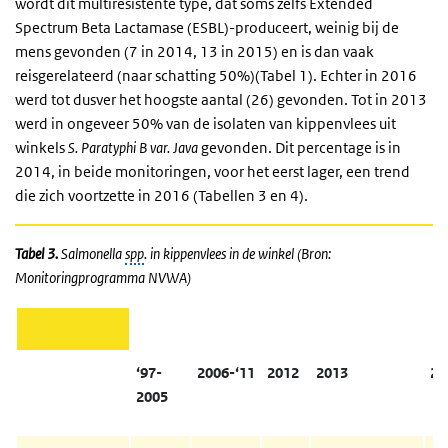
wordt dit multiresistente type, dat soms zelfs Extended
Spectrum Beta Lactamase (ESBL)-produceert, weinig bij de
mens gevonden (7 in 2014, 13 in 2015) en is dan vaak
reisgerelateerd (naar schatting 50%)(Tabel 1). Echter in 2016
werd tot dusver het hoogste aantal (26) gevonden. Tot in 2013
werd in ongeveer 50% van de isolaten van kippenvlees uit
winkels
S.
Paratyphi B var. Java
gevonden. Dit percentage is in
2014, in beide monitoringen, voor het eerst lager, een trend
die zich voortzette in 2016 (Tabellen 3 en 4).
Tabel 3.
Salmonella
spp
. in kippenvlees in de winkel (Bron:
Monitoringprogramma NVWA)
‘97-
2006-‘11
2012
2013
20
2005