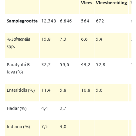
Vlees
Vleesbereiding
Vl
Samplegrootte
12.348
6.846
564
672
60
%
Salmonella
15,8
7,3
6,6
5,4
3,
spp.
Paratyphi B
32,7
59,6
43,2
52,8
52
Java (%)
Enteritidis (%)
11,4
5,8
10,8
5,6
10
Hadar (%)
4,4
2,7
Indiana (%)
7,5
3,0