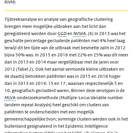
RIVM)
Tijdreeksanalyse en analyse van geografische clustering
brengen meer mogelijke uitbraken aan het licht dan
geregistreerd worden door
GGD
en
NVWA
. (6) In 2013 was het
geschatte percentage geclusterde patiënten met 4% heel laag
terwijl dit ten tijde van de uitbraak met besmette zalm in 2012
bijna 50% was. In 2015 en 2016 met 22% en 25% was dit meer
dan in 2013 en 2014 maar vergelijkbaar met de jaren voor
2012 (Tabel 2). Ook het aantal vermoede kleine uitbraken en
de daarbij betrokken patiënten was in 2015 en 2016 hoger
dan in 2013 en 2014: 15 en 17, waarvan respectievelijk 5 en
10, geografisch geclusterd waren. Binnen deze serotypes is de
MLVA
-onderzoeksmethode (Multiple-Locus Variable number
tandem repeat Analysis) heel geschikt om clusters van
patiënten te onderscheiden met een mogelijk
gemeenschappelijke bron; sommige clusters werden ook in het
buitenland gesignaleerd in het Epidemic Intelligence