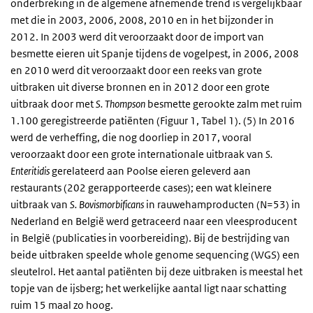
onderbreking in de algemene afnemende trend is vergelijkbaar
met die in 2003, 2006, 2008, 2010 en in het bijzonder in
2012. In 2003 werd dit veroorzaakt door de import van
besmette eieren uit Spanje tijdens de vogelpest, in 2006, 2008
en 2010 werd dit veroorzaakt door een reeks van grote
uitbraken uit diverse bronnen en in 2012 door een grote
uitbraak door met
S. Thompson
besmette gerookte zalm met ruim
1.100 geregistreerde patiënten (Figuur 1, Tabel 1). (5) In 2016
werd de verheffing, die nog doorliep in 2017, vooral
veroorzaakt door een grote internationale uitbraak van
S.
Enteritidis
gerelateerd aan Poolse eieren geleverd aan
restaurants (202 gerapporteerde cases); een wat kleinere
uitbraak van
S.
Bovismorbificans
in rauwehamproducten (N=53) in
Nederland en België werd getraceerd naar een vleesproducent
in België (publicaties in voorbereiding). Bij de bestrijding van
beide uitbraken speelde whole genome sequencing (WGS) een
sleutelrol. Het aantal patiënten bij deze uitbraken is meestal het
topje van de ijsberg; het werkelijke aantal ligt naar schatting
ruim 15 maal zo hoog.