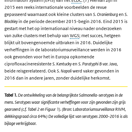
Information System (EPIS) van het
ECDC
. (7) Hiervan zijn in
2015 een reeks internationale voorbeelden de revue
gepasseerd waarnaast ook kleine clusters van
S. Oranienburg
en
S.
Blockley
in de periode december 2015-begin 2016. Eind 2015 is
gestart met het op internationaal niveau nader onderzoeken
van zulke clusters met behulp van
WGS
; met succes, hetgeen
blijkt uit bovengenoemde uitbraken in 2016. Duidelijke
verheffingen in de laboratoriumsurveillance werden in 2016
ook gevonden voor het in Europa opkomende
ciprofloxacineresistente
S.
Kentucky
en
S.
Paratyphi
B var. Java
,
beide reisgerelateerd. Ook
S.
Napoli
werd vaker gevonden in
2016 dan in andere jaren, zonder duidelijke herkomst.
Tabel 1.
De ontwikkeling van de belangrijkste
Salmonella
-serotypes in de
mens. Serotypes waar significante verheffingen voor zijn gevonden zijn grijs
gearceerd (c.f. Tabel 2 en Figuur 1). (Bron: Laboratoriumsurveillance RIVM,
dekkingsgraad circa 64%) De volledige lijst van serotypes 2000-2016 is als
bijlage verkrijgbaar.