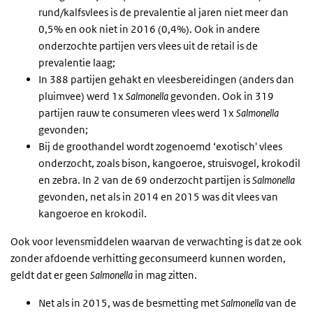
rund/kalfsvlees is de prevalentie al jaren niet meer dan
0,5% en ook niet in 2016 (0,4%). Ook in andere
onderzochte partijen vers vlees uit de retail is de
prevalentie laag;
In 388 partijen gehakt en vleesbereidingen (anders dan
pluimvee) werd 1x
Salmonella
gevonden. Ook in 319
partijen rauw te consumeren vlees werd 1x
Salmonella
gevonden;
Bij de groothandel wordt zogenoemd ‘exotisch' vlees
onderzocht, zoals bison, kangoeroe, struisvogel, krokodil
en zebra. In 2 van de 69 onderzocht partijen is
Salmonella
gevonden, net als in 2014 en 2015 was dit vlees van
kangoeroe en krokodil.
Ook voor levensmiddelen waarvan de verwachting is dat ze ook
zonder afdoende verhitting geconsumeerd kunnen worden,
geldt dat er geen
Salmonella
in mag zitten.
Net als in 2015, was de besmetting met
Salmonella
van de