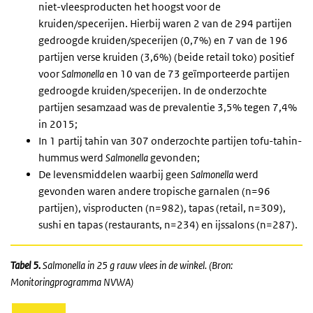
niet-vleesproducten het hoogst voor de
kruiden/specerijen. Hierbij waren 2 van de 294 partijen
gedroogde kruiden/specerijen (0,7%) en 7 van de 196
partijen verse kruiden (3,6%) (beide retail toko) positief
voor
Salmonella
en 10 van de 73 geïmporteerde partijen
gedroogde kruiden/specerijen. In de onderzochte
partijen sesamzaad was de prevalentie 3,5% tegen 7,4%
in 2015;
In 1 partij tahin van 307 onderzochte partijen tofu-tahin-
hummus werd
Salmonella
gevonden;
De levensmiddelen waarbij geen
Salmonella
werd
gevonden waren andere tropische garnalen (n=96
partijen), visproducten (n=982), tapas (retail, n=309),
sushi en tapas (restaurants, n=234) en ijssalons (n=287).
Tabel 5.
Salmonella in 25 g rauw vlees in de winkel. (Bron:
Monitoringprogramma NVWA)