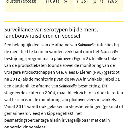
clusters (excess)
(1091)
(41)
(125)
(217)
(285)
Surveillance van serotypen bij de mens,
landbouwhuisdieren en voedsel
Een belangrijk deel van de afname van
Salmonella
-infecties bij
de mens lijkt te kunnen worden verklaard door het
Salmonella
-
bestrijdingsprogramma in pluimvee (Figuur 2). In alle schakels
van de productieketen toonde zowel de monitoring van de
vroegere Productschappen Vee, Vlees & Eieren (PVE) (gestopt
na 2012) als de monitoring van de NVWA in winkels (Tabel 3),
een aanzienlijke afname van
Salmonella
-besmetting. Dit
stagneerde echter na 2004, maar bleek zich toch door te zetten
wat te zien is in de monitoring van pluimveevlees in winkels.
Vanaf 2011 wordt ook gekeken in vleesbereidingen (gekruid of
gemarineerd vlees) en kippengehakt; het
besmettingspercentage hierin is vergelijkbaar met dat in
onbereid kippenvlees.