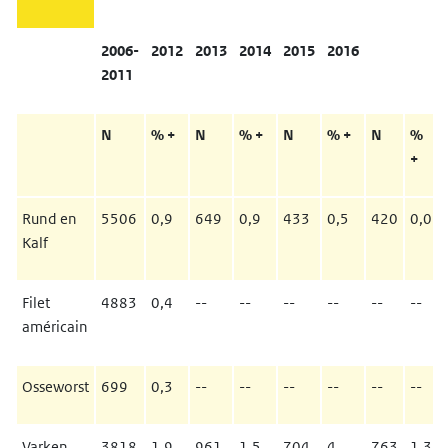
2006-
2012
2013
2014
2015
2016
2011
N
% +
N
% +
N
% +
N
%
+
Rund en
5506
0,9
649
0,9
433
0,5
420
0,0
Kalf
Filet
4883
0,4
--
--
--
--
--
--
américain
Osseworst
699
0,3
--
--
--
--
--
--
Varken
3818
1,9
961
1,5
704
4
763
1,3