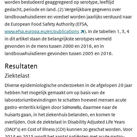
worden bestudeerd geaggregeerd op serotype, leeftijd
geslacht, periode en land. (2) Vergelijkbare gegevens over
landbouwhuisdieren en voedsel worden jaarlijks verstuurd naar
de European Food Safety Authority (EFSA,
(externe link)
www.efsa.europa.eu/en/publications
). In de tabellen 1, 3, 4
in dit artikel staan de belangrijkste serotypes vermeld
gevonden in de mens tussen 2000 en 2016, en in
landbouwhuisdieren gevonden tussen 2005 en 2016.
Resultaten
Ziektelast
Diverse epidemiologische onderzoeken in de afgelopen 20 jaar
hebben het mogelijk gemaakt om op basis van de
laboratoriumbevindingen te schatten hoeveel mensen acute
gastro-enteritis krijgen door
Salmonella
, daarmee naar de
huisarts gaan, in het ziekenhuis belanden, en komen te
overlijden. Ook de ziektelast in Disability Adjusted Life Years
(DALY's) en Cost of Illness (COI) kunnen zo geschat worden. Voor
2014 en 2015 wordt het aantal patiënten met acute gastro-