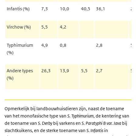
Infantis (%)
7,3
10,0
40,5
36,1
26
Virchow (%)
5,5
4,2
Typhimurium
4,9
0,8
2,8
5,
(%)
Andere types
26,3
13,9
5,5
2,7
5,
(%)
Opmerkelijk bij landbouwhuisdieren zijn, naast de toename
van het monofasische type van
S.
Typhimurium
, de kentering van
de toename van
S. Derby
bij varkens en
S.
Paratyphi B var. Java
bij
slachtkuikens, en de sterke toename van
S.
Infantis
in