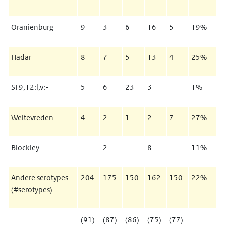
Oranienburg
9
3
6
16
5
19%
Hadar
8
7
5
13
4
25%
SI 9,12:l,v:-
5
6
23
3
1%
Weltevreden
4
2
1
2
7
27%
Blockley
2
8
11%
Andere serotypes
204
175
150
162
150
22%
(#serotypes)
(91)
(87)
(86)
(75)
(77)