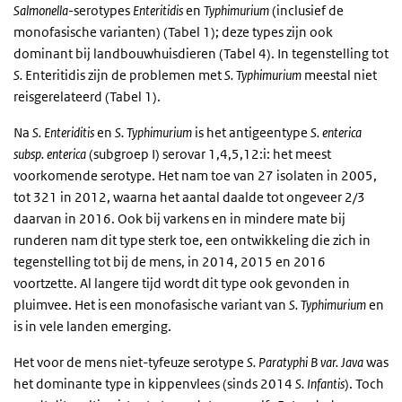
Salmonella
-serotypes
Enteritidis
en
Typhimurium
(inclusief de
monofasische varianten) (Tabel 1); deze types zijn ook
dominant bij landbouwhuisdieren (Tabel 4). In tegenstelling tot
S.
Enteritidis zijn de problemen met
S.
Typhimurium
meestal niet
reisgerelateerd (Tabel 1).
Na
S.
Enteriditis
en
S.
Typhimurium
is het antigeentype
S.
enterica
subsp. enterica
(subgroep I) serovar 1,4,5,12:i: het meest
voorkomende serotype. Het nam toe van 27 isolaten in 2005,
tot 321 in 2012, waarna het aantal daalde tot ongeveer 2/3
daarvan in 2016. Ook bij varkens en in mindere mate bij
runderen nam dit type sterk toe, een ontwikkeling die zich in
tegenstelling tot bij de mens, in 2014, 2015 en 2016
voortzette. Al langere tijd wordt dit type ook gevonden in
pluimvee. Het is een monofasische variant van
S.
Typhimurium
en
is in vele landen emerging.
Het voor de mens niet-tyfeuze serotype
S.
Paratyphi B var. Java
was
het dominante type in kippenvlees (sinds 2014
S.
Infantis
). Toch